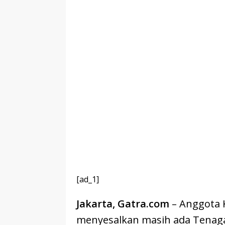
[ad_1]
Jakarta, Gatra.com
– Anggota K
menyesalkan masih ada Tenaga 