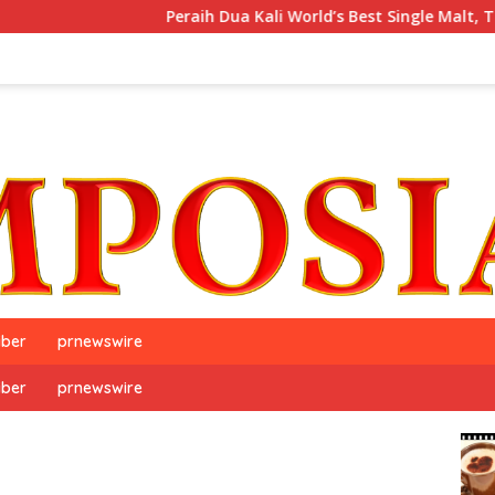
Peraih Dua Kali World’s Best Single Malt, The GlenAllach
iber
prnewswire
iber
prnewswire