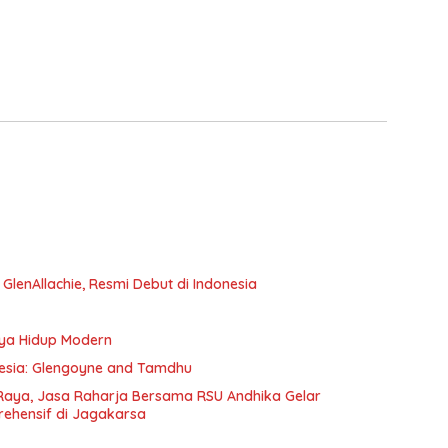
e GlenAllachie, Resmi Debut di Indonesia
aya Hidup Modern
onesia: Glengoyne and Tamdhu
Raya, Jasa Raharja Bersama RSU Andhika Gelar
rehensif di Jagakarsa