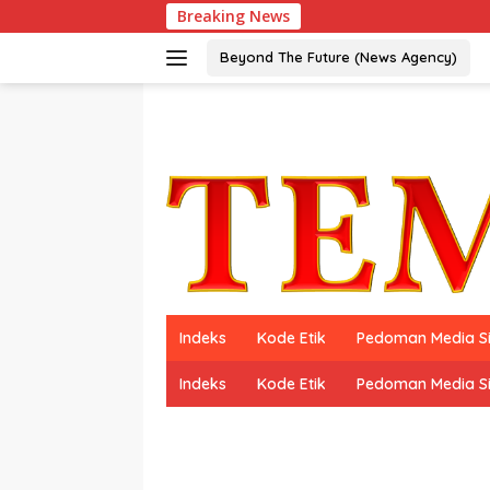
Langsung
Breaking News
ke
konten
Beyond The Future (News Agency)
Indeks
Kode Etik
Pedoman Media S
Indeks
Kode Etik
Pedoman Media S