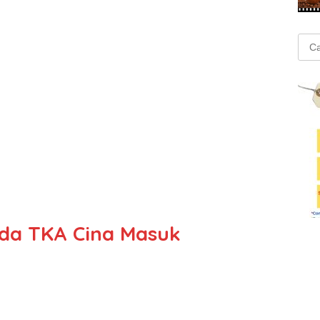
Cari
untu
Ada TKA Cina Masuk