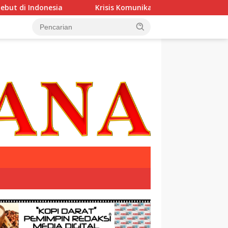
onesia
Krisis Komunikasi Pemerintah Kian Parah?