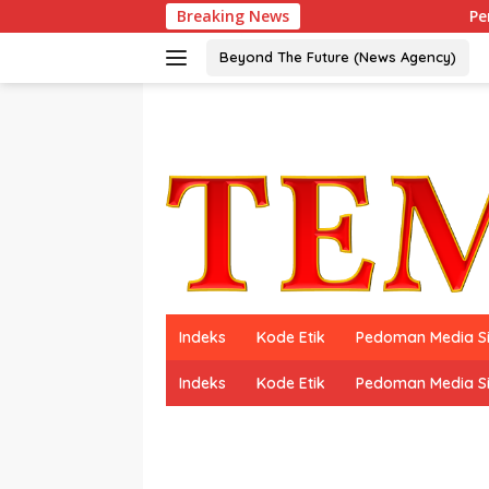
Langsung
Breaking News
Peraih Dua Kal
ke
konten
Beyond The Future (News Agency)
Indeks
Kode Etik
Pedoman Media S
Indeks
Kode Etik
Pedoman Media S