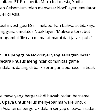
ultant PT Prosperita Mitra Indonesia, Yudhi
n Gelsemium telah menyasar NoxPlayer, emulator
er di Asia.
asil investigasi ESET melaporkan bahwa setidaknya
engguna emulator NoxPlayer. “Malware tersebut
engambil file dan mematai-matai dari jarak jauh,”
an juta pengguna NoxPlayer yang sebagian besar
 secara khusus mengincar komunitas game
ndalam, dalang di balik serangan spionase ini tidak
nia maya yang bergerak di bawah radar bernama
a. Upaya untuk terus menyebar malware untuk
h Asia terus bergerak dalam senyap di bawah radar.