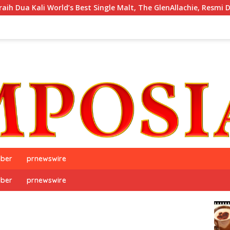
i World’s Best Single Malt, The GlenAllachie, Resmi Debut di Ind
iber
prnewswire
iber
prnewswire