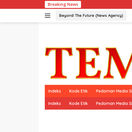
Langsung
Breaking News
Peraih Du
ke
konten
Beyond The Future (News Agency)
Indeks
Kode Etik
Pedoman Media S
Indeks
Kode Etik
Pedoman Media S