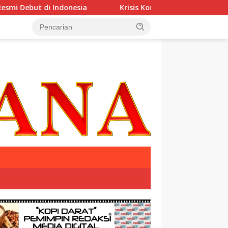
i Indonesia
Krisis Komunikasi Pemerintah Kian Parah?