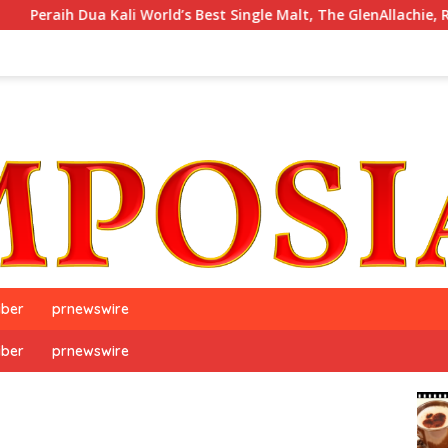
a Kali World’s Best Single Malt, The GlenAllachie, Resmi Debut d
iber
prnewswire
iber
prnewswire