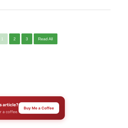
1
2
3
Read All
s article?
Buy Me a Coffee
r a coffee.