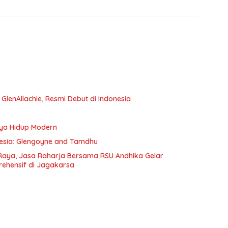
e GlenAllachie, Resmi Debut di Indonesia
aya Hidup Modern
onesia: Glengoyne and Tamdhu
Raya, Jasa Raharja Bersama RSU Andhika Gelar
rehensif di Jagakarsa