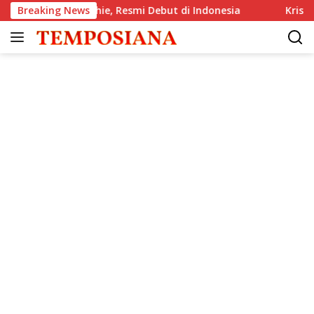
Langsung
he GlenAllachie, Resmi Debut di Indonesia
Breaking News
Krisis Komuni
ke
konten