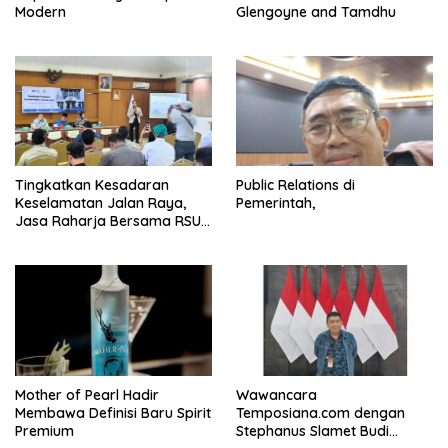
Modern
Glengoyne and Tamdhu
Tingkatkan Kesadaran
Public Relations di
Keselamatan Jalan Raya,
Pemerintah,
Jasa Raharja Bersama RSU
Andhika Gelar Sosialisasi
Keselamatan Transportasi
Komprehensif di Jagakarsa
Mother of Pearl Hadir
Wawancara
Membawa Definisi Baru Spirit
Temposiana.com dengan
Premium
Stephanus Slamet Budi