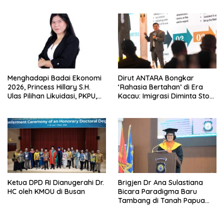
Raharjo
Menghadapi Badai Ekonomi
Dirut ANTARA Bongkar
2026, Princess Hillary S.H.
‘Rahasia Bertahan’ di Era
Ulas Pilihan Likuidasi, PKPU,
Kacau: Imigrasi Diminta Stop
atau Pailit
Jadi Humas Pasif!
Ketua DPD RI Dianugerahi Dr.
Brigjen Dr Ana Sulastiana
HC oleh KMOU di Busan
Bicara Paradigma Baru
Tambang di Tanah Papua
Barat