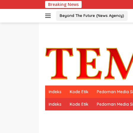
Langsung
Breaking News
ke
konten
Beyond The Future (News Agency)
Indeks
Kode Etik
Pedoman Media S
Indeks
Kode Etik
Pedoman Media S