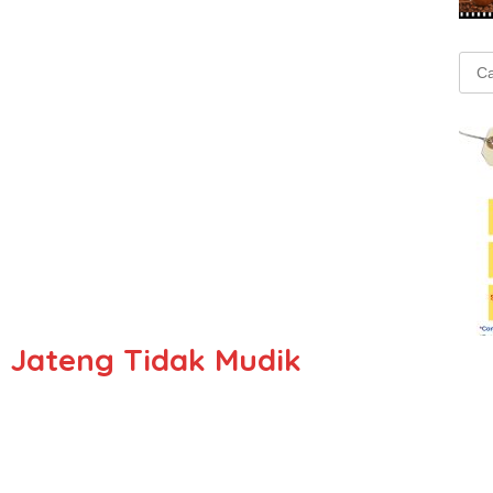
Cari
untu
i Jateng Tidak Mudik