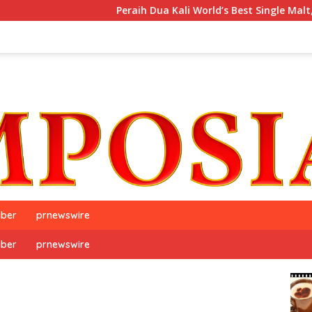
Peraih Dua Kali World’s Best Single Malt, The GlenAll
iber
prnewswire
iber
prnewswire