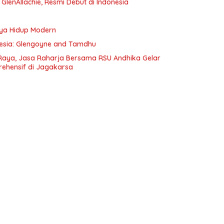
e GlenAllachie, Resmi Debut di Indonesia
aya Hidup Modern
onesia: Glengoyne and Tamdhu
Raya, Jasa Raharja Bersama RSU Andhika Gelar
rehensif di Jagakarsa