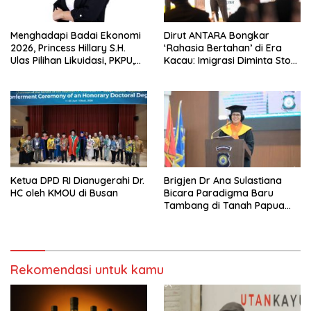
Menghadapi Badai Ekonomi
Dirut ANTARA Bongkar
2026, Princess Hillary S.H.
‘Rahasia Bertahan’ di Era
Ulas Pilihan Likuidasi, PKPU,
Kacau: Imigrasi Diminta Stop
atau Pailit
Jadi Humas Pasif!
Ketua DPD RI Dianugerahi Dr.
Brigjen Dr Ana Sulastiana
HC oleh KMOU di Busan
Bicara Paradigma Baru
Tambang di Tanah Papua
Barat
Rekomendasi untuk kamu