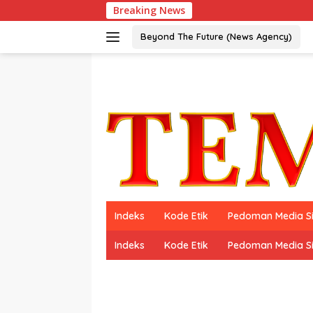
Langsung
Breaking News
ke
konten
Beyond The Future (News Agency)
Indeks
Kode Etik
Pedoman Media S
Indeks
Kode Etik
Pedoman Media S