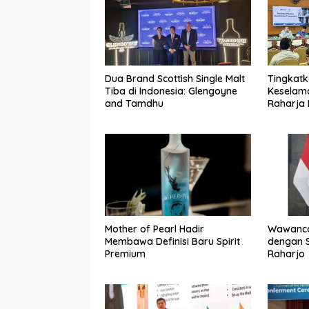
Dua Brand Scottish Single Malt
Tingkat
Tiba di Indonesia: Glengoyne
Keselama
and Tamdhu
Raharja
Gelar So
Transpor
Jagakar
Mother of Pearl Hadir
Wawanca
Membawa Definisi Baru Spirit
dengan S
Premium
Raharjo