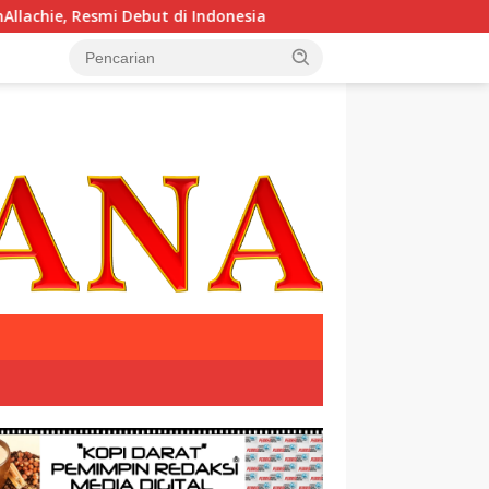
i Debut di Indonesia
Krisis Komunikasi Pemerintah Kian