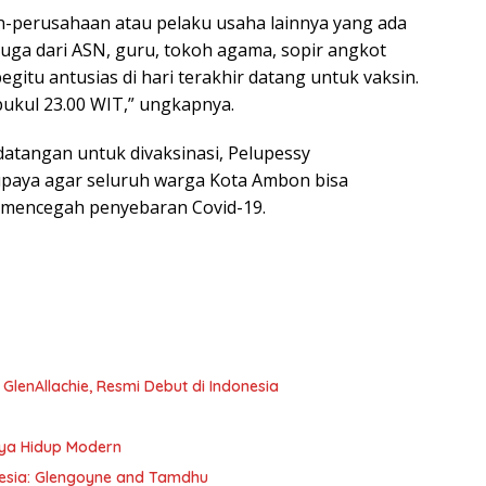
n-perusahaan atau pelaku usaha lainnya yang ada
uga dari ASN, guru, tokoh agama, sopir angkot
gitu antusias di hari terakhir datang untuk vaksin.
i pukul 23.00 WIT,” ungkapnya.
atangan untuk divaksinasi, Pelupessy
upaya agar seluruh warga Kota Ambon bisa
a mencegah penyebaran Covid-19.
e GlenAllachie, Resmi Debut di Indonesia
aya Hidup Modern
onesia: Glengoyne and Tamdhu