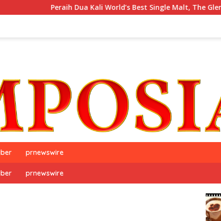
Peraih Dua Kali World’s Best Single Malt, The GlenAllachie, Resm
iber
prnewswire
iber
prnewswire