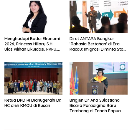
Menghadapi Badai Ekonomi
Dirut ANTARA Bongkar
2026, Princess Hillary S.H.
‘Rahasia Bertahan’ di Era
Ulas Pilihan Likuidasi, PKPU,
Kacau: Imigrasi Diminta Stop
atau Pailit
Jadi Humas Pasif!
Ketua DPD RI Dianugerahi Dr.
Brigjen Dr Ana Sulastiana
HC oleh KMOU di Busan
Bicara Paradigma Baru
Tambang di Tanah Papua
Barat