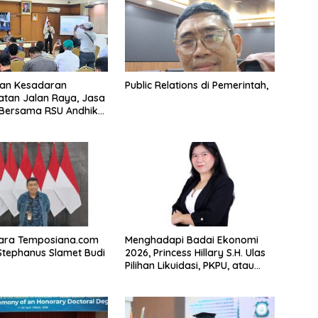
kan Kesadaran
Public Relations di Pemerintah,
tan Jalan Raya, Jasa
 Bersama RSU Andhika
sialisasi Keselamatan
tasi Komprehensif di
sa
ra Temposiana.com
Menghadapi Badai Ekonomi
tephanus Slamet Budi
2026, Princess Hillary S.H. Ulas
Pilihan Likuidasi, PKPU, atau
Pailit