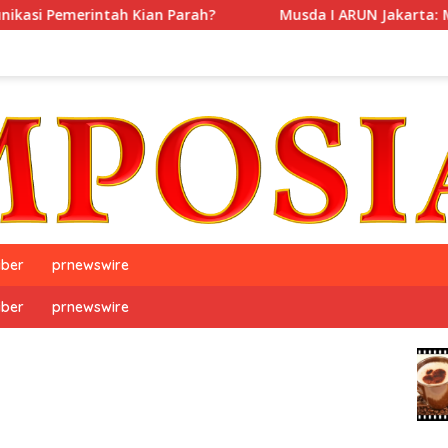
tah Kian Parah?
Musda I ARUN Jakarta: Mencari Makna 
iber
prnewswire
iber
prnewswire