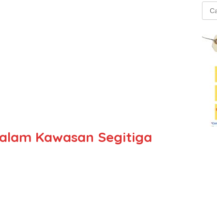
Cari
untu
dalam Kawasan Segitiga