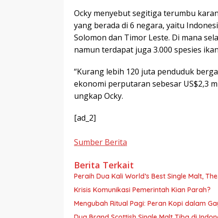
Ocky menyebut segitiga terumbu karang
yang berada di 6 negara, yaitu Indonesi
Solomon dan Timor Leste. Di mana sela
namun terdapat juga 3.000 spesies ikan
“Kurang lebih 120 juta penduduk bergan
ekonomi perputaran sebesar US$2,3 mili
ungkap Ocky.
[ad_2]
Sumber Berita
Berita Terkait
Peraih Dua Kali World’s Best Single Malt, Th
Krisis Komunikasi Pemerintah Kian Parah?
Mengubah Ritual Pagi: Peran Kopi dalam G
Dua Brand Scottish Single Malt Tiba di Ind