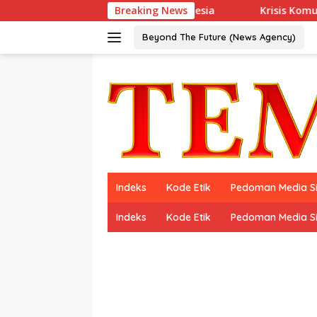
Langsung
ie, Resmi Debut di Indonesia
Breaking News
Krisis Komunikasi Pemerin
ke
konten
Beyond The Future (News Agency)
Indeks
Kode Etik
Pedoman Media S
Indeks
Kode Etik
Pedoman Media S