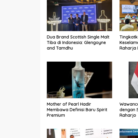
Dua Brand Scottish Single Malt
Tingkat
Tiba di Indonesia: Glengoyne
Keselama
and Tamdhu
Raharja
Gelar So
Transpor
Jagakar
Mother of Pearl Hadir
Wawanca
Membawa Definisi Baru Spirit
dengan S
Premium
Raharjo