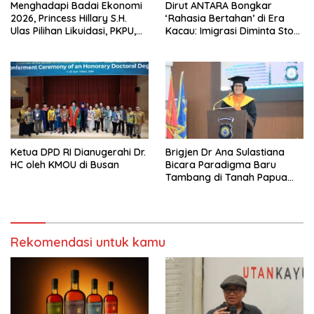
Menghadapi Badai Ekonomi
Dirut ANTARA Bongkar
2026, Princess Hillary S.H.
‘Rahasia Bertahan’ di Era
Ulas Pilihan Likuidasi, PKPU,
Kacau: Imigrasi Diminta Stop
atau Pailit
Jadi Humas Pasif!
Ketua DPD RI Dianugerahi Dr.
Brigjen Dr Ana Sulastiana
HC oleh KMOU di Busan
Bicara Paradigma Baru
Tambang di Tanah Papua
Barat
Rekomendasi untuk kamu