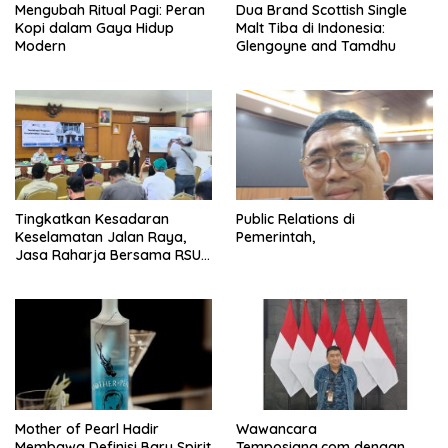
Mengubah Ritual Pagi: Peran
Dua Brand Scottish Single
Kopi dalam Gaya Hidup
Malt Tiba di Indonesia:
Modern
Glengoyne and Tamdhu
Tingkatkan Kesadaran
Public Relations di
Keselamatan Jalan Raya,
Pemerintah,
Jasa Raharja Bersama RSU
Andhika Gelar Sosialisasi
Keselamatan Transportasi
Komprehensif di Jagakarsa
Mother of Pearl Hadir
Wawancara
Membawa Definisi Baru Spirit
Temposiana.com dengan