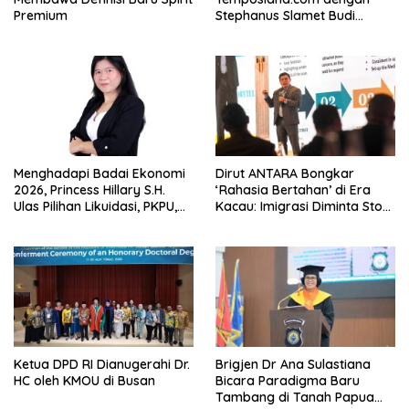
Premium
Stephanus Slamet Budi
Raharjo
Menghadapi Badai Ekonomi
Dirut ANTARA Bongkar
2026, Princess Hillary S.H.
‘Rahasia Bertahan’ di Era
Ulas Pilihan Likuidasi, PKPU,
Kacau: Imigrasi Diminta Stop
atau Pailit
Jadi Humas Pasif!
Ketua DPD RI Dianugerahi Dr.
Brigjen Dr Ana Sulastiana
HC oleh KMOU di Busan
Bicara Paradigma Baru
Tambang di Tanah Papua