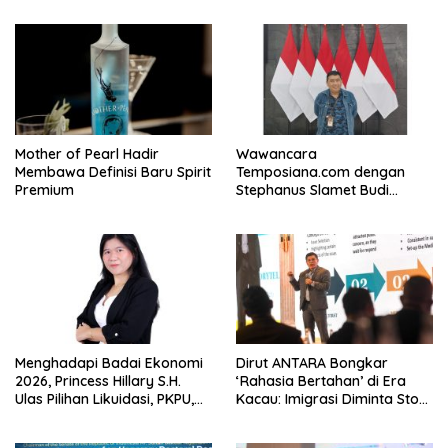
Keselamatan Transportasi
Komprehensif di Jagakarsa
Mother of Pearl Hadir
Wawancara
Membawa Definisi Baru Spirit
Temposiana.com dengan
Premium
Stephanus Slamet Budi
Raharjo
Menghadapi Badai Ekonomi
Dirut ANTARA Bongkar
2026, Princess Hillary S.H.
‘Rahasia Bertahan’ di Era
Ulas Pilihan Likuidasi, PKPU,
Kacau: Imigrasi Diminta Stop
atau Pailit
Jadi Humas Pasif!