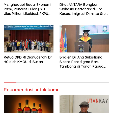
Menghadapi Badai Ekonomi
Dirut ANTARA Bongkar
2026, Princess Hillary S.H.
‘Rahasia Bertahan’ di Era
Ulas Pilihan Likuidasi, PKPU,
Kacau: Imigrasi Diminta Stop
atau Pailit
Jadi Humas Pasif!
Ketua DPD RI Dianugerahi Dr.
Brigjen Dr Ana Sulastiana
HC oleh KMOU di Busan
Bicara Paradigma Baru
Tambang di Tanah Papua
Barat
Rekomendasi untuk kamu