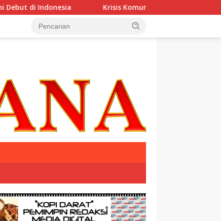
donesia
Krisis Komunikasi Pemerintah Kian Parah?