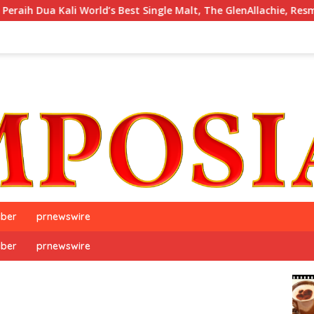
li World’s Best Single Malt, The GlenAllachie, Resmi Debut di In
iber
prnewswire
iber
prnewswire