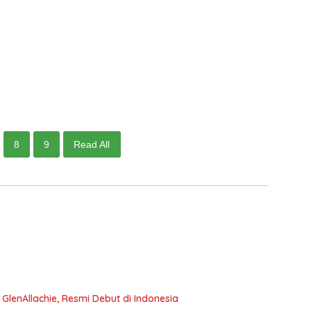
8
9
Read All
e GlenAllachie, Resmi Debut di Indonesia