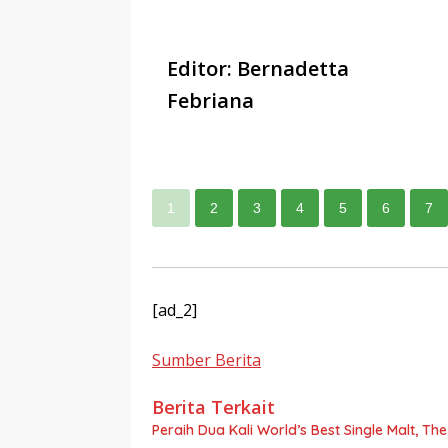
Editor: Bernadetta
Febriana
1
2
3
4
5
6
7
[ad_2]
Sumber Berita
Berita Terkait
Peraih Dua Kali World’s Best Single Malt, Th