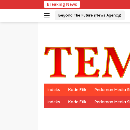
Langsung
Breaking News
Peraih Dua Ka
ke
konten
Beyond The Future (News Agency)
Indeks
Kode Etik
Pedoman Media S
Indeks
Kode Etik
Pedoman Media S