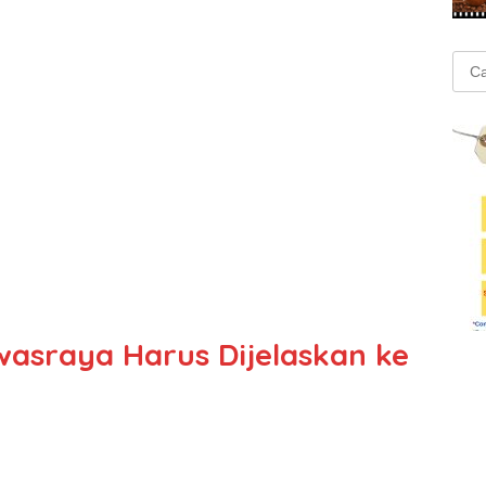
Cari
untu
wasraya Harus Dijelaskan ke