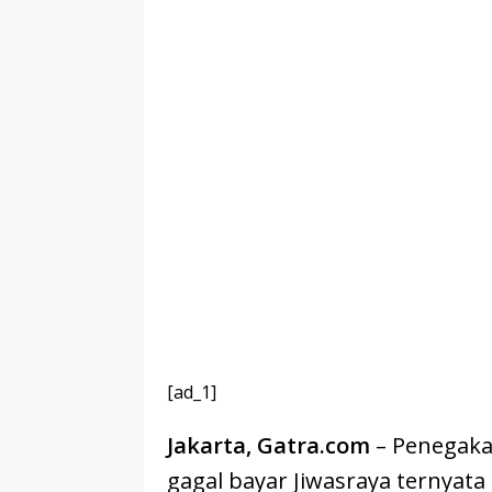
[ad_1]
Jakarta, Gatra.com
– Penegaka
gagal bayar Jiwasraya ternyat