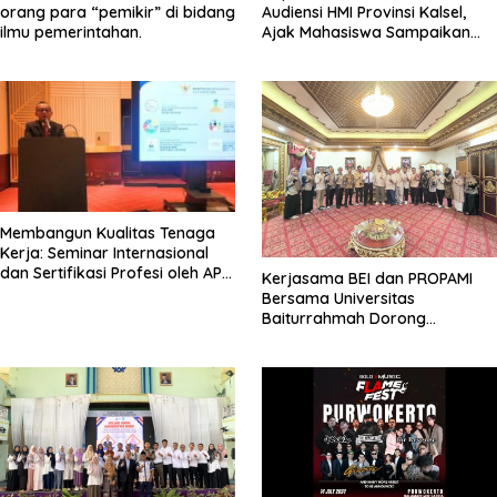
orang para “pemikir” di bidang
Audiensi HMI Provinsi Kalsel,
ilmu pemerintahan.
Ajak Mahasiswa Sampaikan
Aspirasi Secara Damai
Membangun Kualitas Tenaga
Kerja: Seminar Internasional
dan Sertifikasi Profesi oleh APPI
Kerjasama BEI dan PROPAMI
di Sektor Pembiayaan
Bersama Universitas
Baiturrahmah Dorong
Pengembangan Pasar Modal