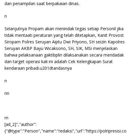
dan penampilan saat berpakaian dinas.
n
Selanjutnya Propam akan menindak tegas setiap Personil jika
tidak mentaati peraturan yang telah ditetapkan, Kanit Provost
Siropam Polres Seruyan Aiptu Dwi Priyono, SH seizin Kapolres
Seruyan AKBP Bayu Wicaksono, SH, SIK, MSi menjelaskan
bahwa pelaksanaan gaktibplin dilaksanakan secara mendadak
dan target operasi kali ini adalah Cek Kelengkapan Surat
kendaraan pribadi.u201dtandasnya
n
nn
rn
[ad_2]","author":
{"@type":"Person","name":"redaksi","url":"https://polripresisi.co