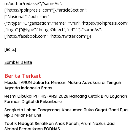
m/author/redaksi/","sameAs":
["https://polripresisi.com"]},"articleSection":
["Nasional"],"publisher":
{"@type":"Organization","name":"","url":"https://polripresisi.com"
,"logo":{"@type":"ImageObject","url":""},"sameAs":
["http://facebook.com","http://twitter.com"]}}
[ad_2]
Sumber Berita
Berita Terkait
Musda I ARUN Jakarta: Mencari Makna Advokasi di Tengah
Agenda Indonesia Emas
Resmi Dibuka! PIT HISFARSI 2026 Rancang Cetak Biru Layanan
Farmasi Digital di Pekanbaru
Sengketa Lahan Tangerang: Konsumen Ruko Gugat Ganti Rugi
Rp 3 Miliar Per Unit
Taufik Hidayat Serahkan Anak Panah, Arum Nazlus Jadi
Simbol Pembukaan FORNAS