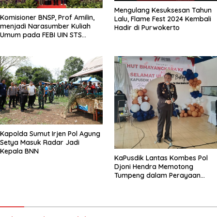
Mengulang Kesuksesan Tahun
Komisioner BNSP, Prof Amilin,
Lalu, Flame Fest 2024 Kembali
menjadi Narasumber Kuliah
Hadir di Purwokerto
Umum pada FEBI UIN STS
Jambi
Kapolda Sumut Irjen Pol Agung
Setya Masuk Radar Jadi
Kepala BNN
KaPusdik Lantas Kombes Pol
Djoni Hendra Memotong
Tumpeng dalam Perayaan
Ulang Tahun Bhayangkara ke-
77