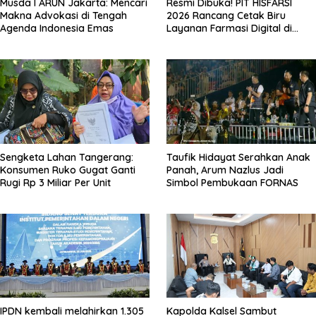
Musda I ARUN Jakarta: Mencari
Resmi Dibuka! PIT HISFARSI
Makna Advokasi di Tengah
2026 Rancang Cetak Biru
Agenda Indonesia Emas
Layanan Farmasi Digital di
Pekanbaru
Sengketa Lahan Tangerang:
Taufik Hidayat Serahkan Anak
Konsumen Ruko Gugat Ganti
Panah, Arum Nazlus Jadi
Rugi Rp 3 Miliar Per Unit
Simbol Pembukaan FORNAS
IPDN kembali melahirkan 1.305
Kapolda Kalsel Sambut