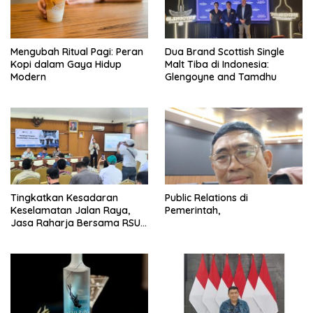
Mengubah Ritual Pagi: Peran
Dua Brand Scottish Single
Kopi dalam Gaya Hidup
Malt Tiba di Indonesia:
Modern
Glengoyne and Tamdhu
Tingkatkan Kesadaran
Public Relations di
Keselamatan Jalan Raya,
Pemerintah,
Jasa Raharja Bersama RSU
Andhika Gelar Sosialisasi
Keselamatan Transportasi
Komprehensif di Jagakarsa