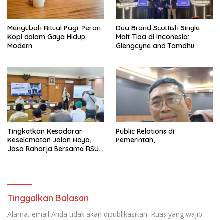
Mengubah Ritual Pagi: Peran
Dua Brand Scottish Single
Kopi dalam Gaya Hidup
Malt Tiba di Indonesia:
Modern
Glengoyne and Tamdhu
Tingkatkan Kesadaran
Public Relations di
Keselamatan Jalan Raya,
Pemerintah,
Jasa Raharja Bersama RSU
Andhika Gelar Sosialisasi
Keselamatan Transportasi
Komprehensif di Jagakarsa
Tinggalkan Balasan
Alamat email Anda tidak akan dipublikasikan.
Ruas yang wajib