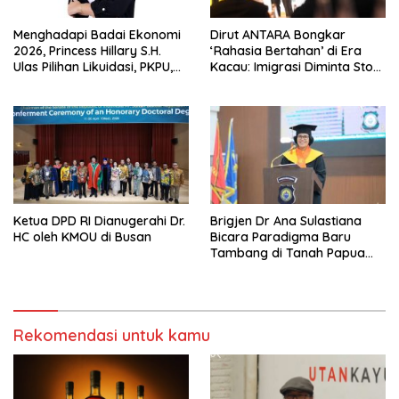
Menghadapi Badai Ekonomi
Dirut ANTARA Bongkar
2026, Princess Hillary S.H.
‘Rahasia Bertahan’ di Era
Ulas Pilihan Likuidasi, PKPU,
Kacau: Imigrasi Diminta Stop
atau Pailit
Jadi Humas Pasif!
Ketua DPD RI Dianugerahi Dr.
Brigjen Dr Ana Sulastiana
HC oleh KMOU di Busan
Bicara Paradigma Baru
Tambang di Tanah Papua
Barat
Rekomendasi untuk kamu