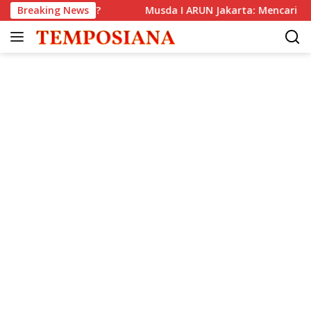
Langsung
Kian Parah?
Breaking News
Musda I ARUN Jakarta: Mencari Makna Advo
ke
konten