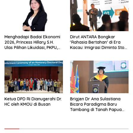
Menghadapi Badai Ekonomi
Dirut ANTARA Bongkar
2026, Princess Hillary S.H.
‘Rahasia Bertahan’ di Era
Ulas Pilihan Likuidasi, PKPU,
Kacau: Imigrasi Diminta Stop
atau Pailit
Jadi Humas Pasif!
Ketua DPD RI Dianugerahi Dr.
Brigjen Dr Ana Sulastiana
HC oleh KMOU di Busan
Bicara Paradigma Baru
Tambang di Tanah Papua
Barat