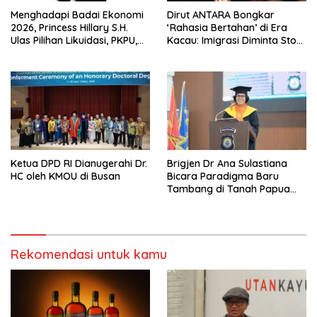
Menghadapi Badai Ekonomi
Dirut ANTARA Bongkar
2026, Princess Hillary S.H.
‘Rahasia Bertahan’ di Era
Ulas Pilihan Likuidasi, PKPU,
Kacau: Imigrasi Diminta Stop
atau Pailit
Jadi Humas Pasif!
Ketua DPD RI Dianugerahi Dr.
Brigjen Dr Ana Sulastiana
HC oleh KMOU di Busan
Bicara Paradigma Baru
Tambang di Tanah Papua
Barat
Rekomendasi untuk kamu