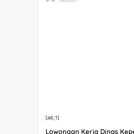
15/02/2021
[ad_1]
Lowongan Kerja Dinas Kep