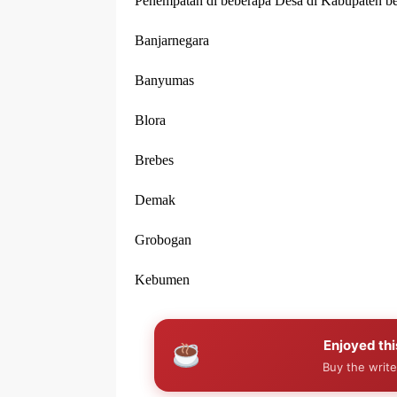
Penempatan di beberapa Desa di Kabupaten ber
Banjarnegara
Banyumas
Blora
Brebes
Demak
Grobogan
Kebumen
Enjoyed thi
Buy the write