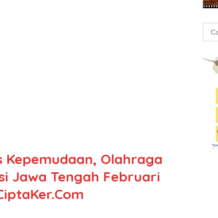
Cari
untu
s Kepemudaan, Olahraga
nsi Jawa Tengah Februari
 CiptaKer.Com