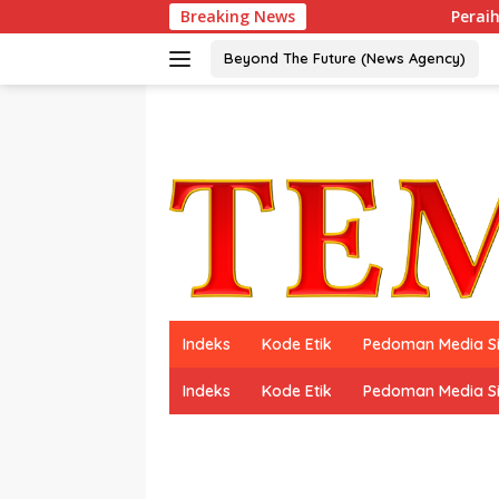
Langsung
Breaking News
Peraih Dua Kali Wo
ke
konten
Beyond The Future (News Agency)
Indeks
Kode Etik
Pedoman Media S
Indeks
Kode Etik
Pedoman Media S