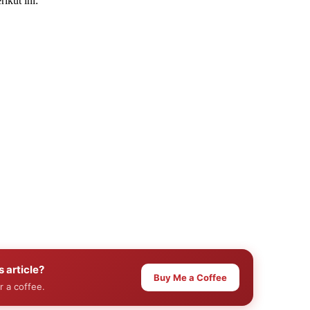
ikut ini:
s article?
Buy Me a Coffee
r a coffee.