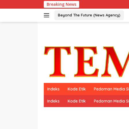
Langsung
Breaking News
ke
konten
Beyond The Future (News Agency)
Indeks
Kode Etik
Pedoman Media S
Indeks
Kode Etik
Pedoman Media S