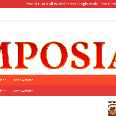
Peraih Dua Kali World’s Best Single Malt, The GlenAllachie, Res
iber
prnewswire
iber
prnewswire