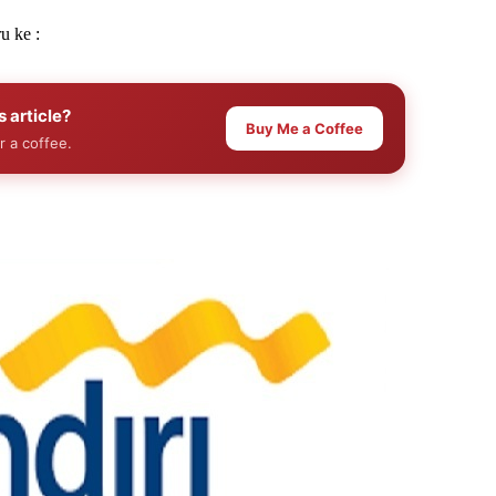
u ke :
s article?
Buy Me a Coffee
r a coffee.