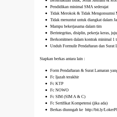
Berkelakuan Baik, Sehat Jasmani & Ro
Pendidikan minimal SMA sederajat
Tidak Merokok & Tidak Mengonsumsi 
Tidak menuntut untuk diangkat dalam J
Mampu bekerjasama dalam tim
Berintegritas, disiplin, pekerja keras, juj
Berkomitmen dalam kontrak minimal 1 
Unduh Formulir Pendaftaran dan Surat L
Siapkan berkas antara lain :
Form Pendaftaran & Surat Lamaran yang 
Fc Ijazah terakhir
Fc KTP
Fc NOWO
Fc SIM (SIM A & C)
Fc Sertifikat Kompetensi (jika ada)
Berkas diunngah ke http://bit.ly/Lo