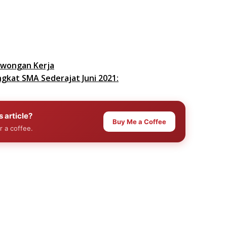
wongan Kerja
kat SMA Sederajat Juni 2021:
s article?
Buy Me a Coffee
r a coffee.