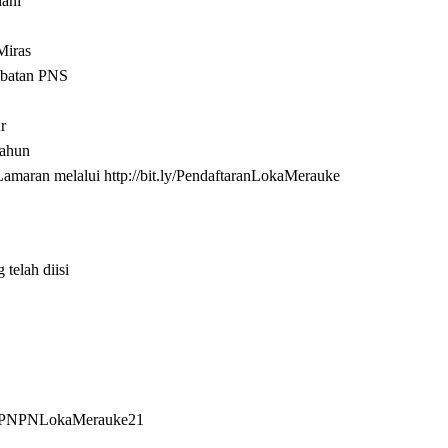
hani
Miras
abatan PNS
ur
tahun
amaran melalui http://bit.ly/PendaftaranLokaMerauke
telah diisi
kerPPNPNLokaMerauke21