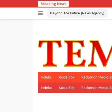
Langsung
Breaking News
ke
konten
Beyond The Future (News Agency)
Indeks
Kode Etik
Pedoman Media S
Indeks
Kode Etik
Pedoman Media S