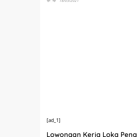
18/05/2021
[ad_1]
Lowongan Kerja Loka Pen