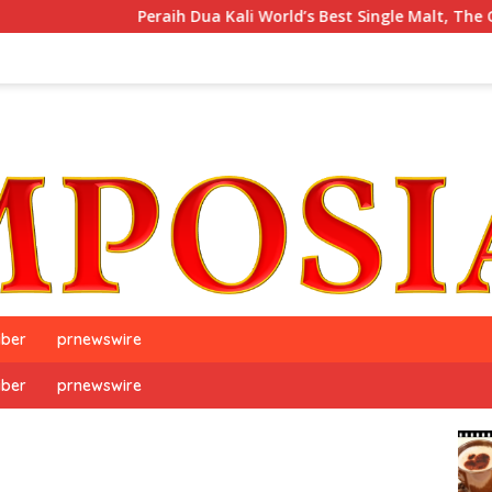
Peraih Dua Kali World’s Best Single Malt, The GlenAllachie
iber
prnewswire
iber
prnewswire