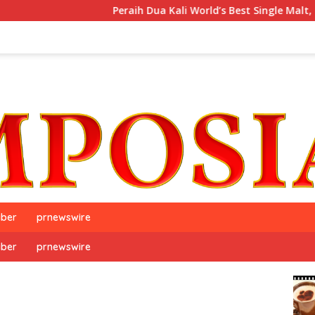
Peraih Dua Kali World’s Best Single Malt, The GlenAllachi
iber
prnewswire
iber
prnewswire