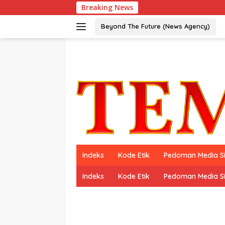
Langsung
Breaking News
ke
konten
Beyond The Future (News Agency)
Indeks
Kode Etik
Pedoman Media S
Indeks
Kode Etik
Pedoman Media S