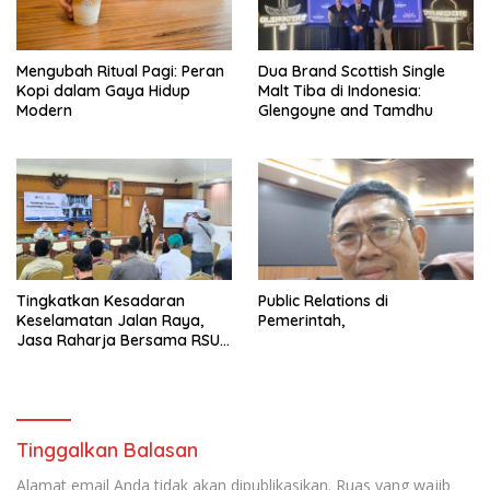
Mengubah Ritual Pagi: Peran
Dua Brand Scottish Single
Kopi dalam Gaya Hidup
Malt Tiba di Indonesia:
Modern
Glengoyne and Tamdhu
Tingkatkan Kesadaran
Public Relations di
Keselamatan Jalan Raya,
Pemerintah,
Jasa Raharja Bersama RSU
Andhika Gelar Sosialisasi
Keselamatan Transportasi
Komprehensif di Jagakarsa
Tinggalkan Balasan
Alamat email Anda tidak akan dipublikasikan.
Ruas yang wajib