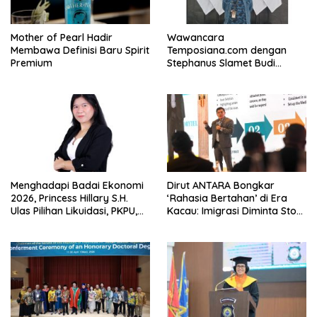
Mother of Pearl Hadir
Wawancara
Membawa Definisi Baru Spirit
Temposiana.com dengan
Premium
Stephanus Slamet Budi
Raharjo
Menghadapi Badai Ekonomi
Dirut ANTARA Bongkar
2026, Princess Hillary S.H.
‘Rahasia Bertahan’ di Era
Ulas Pilihan Likuidasi, PKPU,
Kacau: Imigrasi Diminta Stop
atau Pailit
Jadi Humas Pasif!