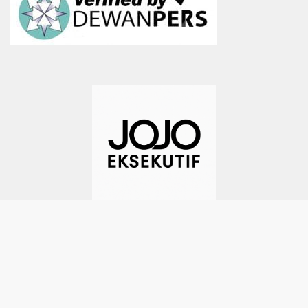
TEMPOSIANA -- BEYOND THE FUTURE | 0816-1945-288
(whatsapps) | pimpinanmedia@gmail.com