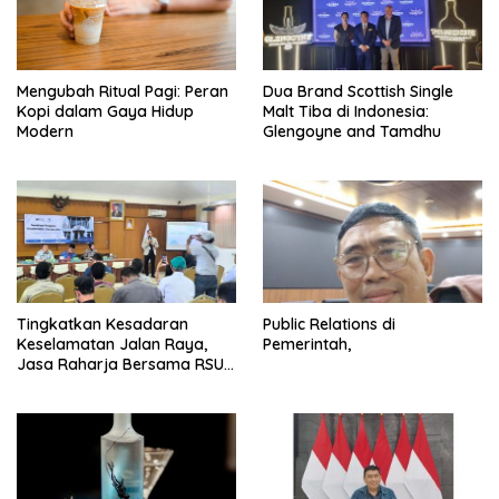
Mengubah Ritual Pagi: Peran
Dua Brand Scottish Single
Kopi dalam Gaya Hidup
Malt Tiba di Indonesia:
Modern
Glengoyne and Tamdhu
Tingkatkan Kesadaran
Public Relations di
Keselamatan Jalan Raya,
Pemerintah,
Jasa Raharja Bersama RSU
Andhika Gelar Sosialisasi
Keselamatan Transportasi
Komprehensif di Jagakarsa