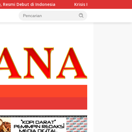
t di Indonesia
Krisis Komunikasi Pemerintah Kian Para