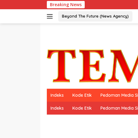
Langsung
Breaking News
Peraih
ke
konten
Beyond The Future (News Agency)
Indeks
Kode Etik
Pedoman Media S
Indeks
Kode Etik
Pedoman Media S