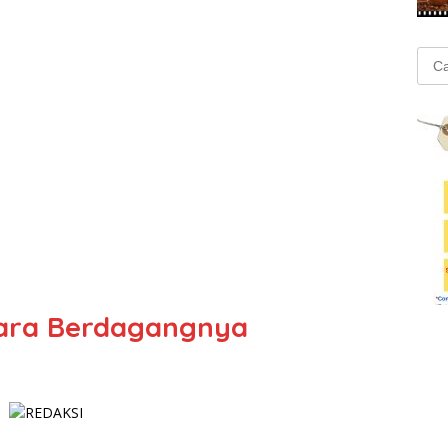
Cari
untu
Cara Berdagangnya