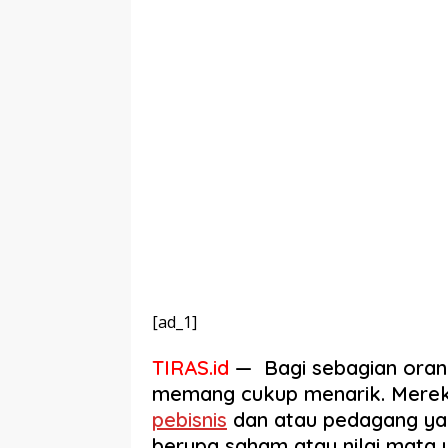
[ad_1]
TIRAS.id
— Bagi sebagian orang
memang cukup menarik. Merek
pebisnis
dan atau pedagang ya
berupa saham atau nilai mata