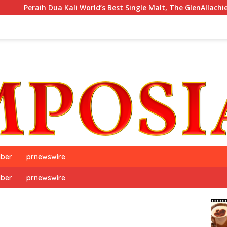
 Dua Kali World’s Best Single Malt, The GlenAllachie, Resmi Debu
iber
prnewswire
iber
prnewswire