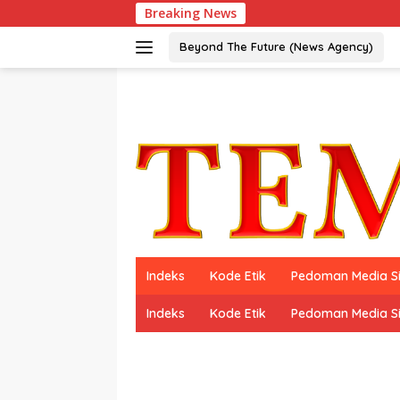
Langsung
Breaking News
ke
konten
Beyond The Future (News Agency)
Indeks
Kode Etik
Pedoman Media S
Indeks
Kode Etik
Pedoman Media S