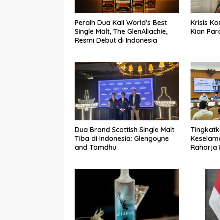
Peraih Dua Kali World’s Best
Krisis K
Single Malt, The GlenAllachie,
Kian Par
Resmi Debut di Indonesia
Dua Brand Scottish Single Malt
Tingkat
Tiba di Indonesia: Glengoyne
Keselama
and Tamdhu
Raharja
Gelar So
Transpor
Jagakar