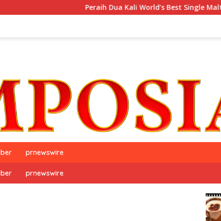
Peraih Dua Kali World’s Best Single Malt, The GlenAlla
iber
prnewswire
iber
prnewswire