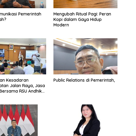
omunikasi Pemerintah
Mengubah Ritual Pagi: Peran
ah?
Kopi dalam Gaya Hidup
Modern
kan Kesadaran
Public Relations di Pemerintah,
tan Jalan Raya, Jasa
 Bersama RSU Andhika
sialisasi Keselamatan
tasi Komprehensif di
sa