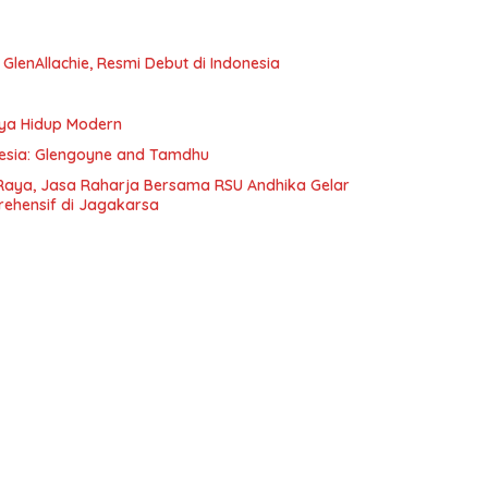
e GlenAllachie, Resmi Debut di Indonesia
aya Hidup Modern
onesia: Glengoyne and Tamdhu
Raya, Jasa Raharja Bersama RSU Andhika Gelar
rehensif di Jagakarsa