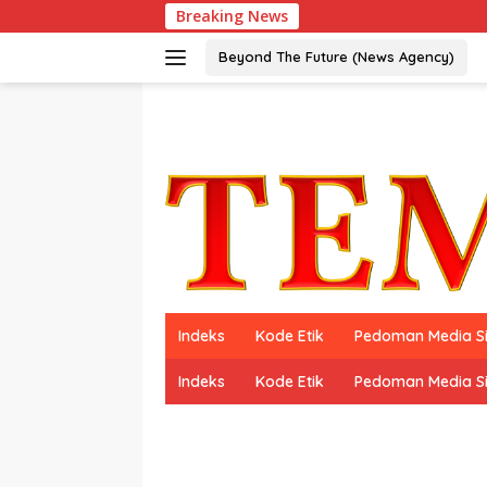
Langsung
Breaking News
ke
konten
Beyond The Future (News Agency)
Indeks
Kode Etik
Pedoman Media S
Indeks
Kode Etik
Pedoman Media S