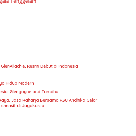
ggala Tenggelam
e GlenAllachie, Resmi Debut di Indonesia
aya Hidup Modern
onesia: Glengoyne and Tamdhu
Raya, Jasa Raharja Bersama RSU Andhika Gelar
rehensif di Jagakarsa