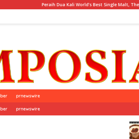
Peraih Dua Kali World’s Best Single Malt, The GlenAllachie, 
iber
prnewswire
iber
prnewswire