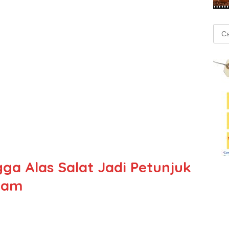
Cari
untu
ga Alas Salat Jadi Petunjuk
lam