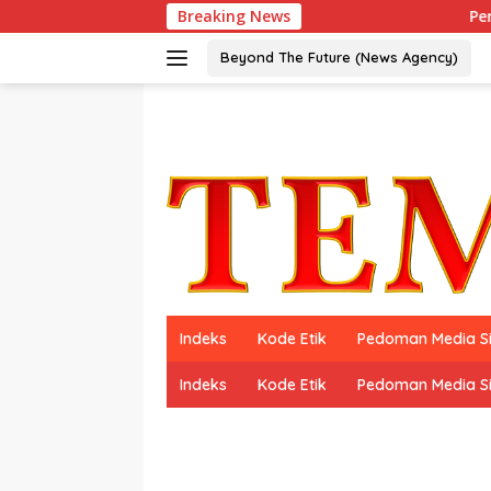
Langsung
Breaking News
Peraih Dua Kal
ke
konten
Beyond The Future (News Agency)
Indeks
Kode Etik
Pedoman Media S
Indeks
Kode Etik
Pedoman Media S