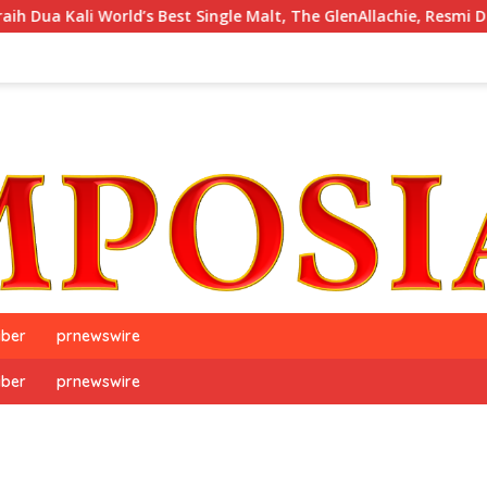
i World’s Best Single Malt, The GlenAllachie, Resmi Debut di Ind
iber
prnewswire
iber
prnewswire