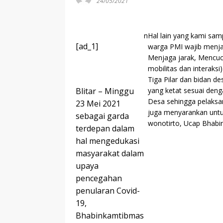
24/05/2021
n
Hal lain yang kami sa
[ad_1]
warga PMI wajib menj
Menjaga jarak, Mencuc
mobilitas dan interaks
Tiga Pilar dan bidan 
Blitar – Minggu
yang ketat sesuai deng
Desa sehingga pelaksan
23 Mei 2021
juga menyarankan untu
sebagai garda
wonotirto, Ucap Bhabi
terdepan dalam
hal mengedukasi
masyarakat dalam
upaya
pencegahan
penularan Covid-
19,
Bhabinkamtibmas