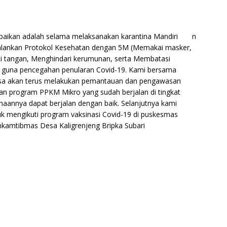
mpaikan adalah selama melaksanakan karantina Mandiri
n
alankan Protokol Kesehatan dengan 5M (Memakai masker,
i tangan, Menghindari kerumunan, serta Membatasi
i) guna pencegahan penularan Covid-19. Kami bersama
desa akan terus melakukan pemantauan dan pengawasan
an program PPKM Mikro yang sudah berjalan di tingkat
aannya dapat berjalan dengan baik. Selanjutnya kami
k mengikuti program vaksinasi Covid-19 di puskesmas
nkamtibmas Desa Kaligrenjeng Bripka Subari