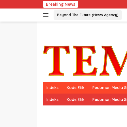
Langsung
Breaking News
ke
konten
Beyond The Future (News Agency)
Indeks
Kode Etik
Pedoman Media S
Indeks
Kode Etik
Pedoman Media S