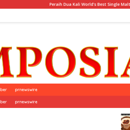
Peraih Dua Kali World’s Best Single Malt, The GlenAll
iber
prnewswire
iber
prnewswire