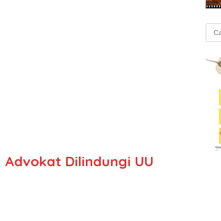
Cari
untu
i, Advokat Dilindungi UU