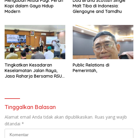
Mengubah Ritual Pagi: Peran
Dua Brand Scottish Single
Kopi dalam Gaya Hidup
Malt Tiba di Indonesia:
Modern
Glengoyne and Tamdhu
Tingkatkan Kesadaran
Public Relations di
Keselamatan Jalan Raya,
Pemerintah,
Jasa Raharja Bersama RSU
Andhika Gelar Sosialisasi
Keselamatan Transportasi
Komprehensif di Jagakarsa
Tinggalkan Balasan
Alamat email Anda tidak akan dipublikasikan.
Ruas yang wajib
ditandai
*