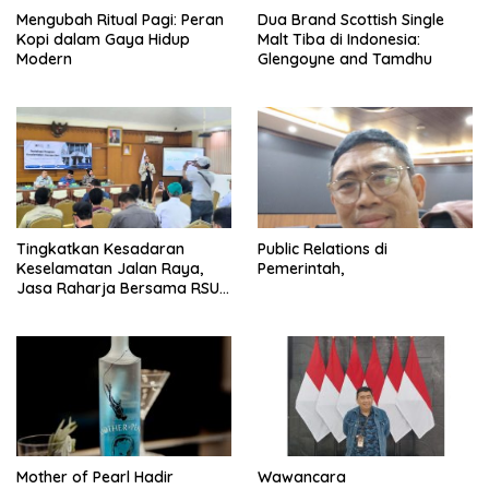
Mengubah Ritual Pagi: Peran
Dua Brand Scottish Single
Kopi dalam Gaya Hidup
Malt Tiba di Indonesia:
Modern
Glengoyne and Tamdhu
Tingkatkan Kesadaran
Public Relations di
Keselamatan Jalan Raya,
Pemerintah,
Jasa Raharja Bersama RSU
Andhika Gelar Sosialisasi
Keselamatan Transportasi
Komprehensif di Jagakarsa
Mother of Pearl Hadir
Wawancara