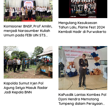
Mengulang Kesuksesan
Komisioner BNSP, Prof Amilin,
Tahun Lalu, Flame Fest 2024
menjadi Narasumber Kuliah
Kembali Hadir di Purwokerto
Umum pada FEBI UIN STS
Jambi
Kapolda Sumut Irjen Pol
Agung Setya Masuk Radar
Jadi Kepala BNN
KaPusdik Lantas Kombes Pol
Djoni Hendra Memotong
Tumpeng dalam Perayaan
Ulang Tahun Bhayangkara