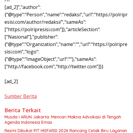
[ad_2]","author":
{"@type":"Person","name":"redaksi","url":"https://polripr
esisi.com/author/redaksi/","sameAs":
["https://polripresisi.com"]},"articleSection":
["Nasional"],"publisher":
{"@type":"Organization","name":"","url":"https://polripre
sisi.com","logo":
{"@type":"ImageObject","url":""},"sameAs":
["http://facebook.com","http://twitter.com"]}}
[ad_2]
Sumber Berita
Berita Terkait
Musda I ARUN Jakarta: Mencari Makna Advokasi di Tengah
Agenda Indonesia Emas
Resmi Dibuka! PIT HISFARSI 2026 Rancang Cetak Biru Layanan