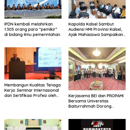
IPDN kembali melahirkan
Kapolda Kalsel Sambut
1.305 orang para “pemikir”
Audiensi HMI Provinsi Kalsel,
di bidang ilmu pemerintahan.
Ajak Mahasiswa Sampaikan
Aspirasi Secara Damai
Membangun Kualitas Tenaga
Kerja: Seminar Internasional
dan Sertifikasi Profesi oleh
Kerjasama BEI dan PROPAMI
APPI di Sektor Pembiayaan
Bersama Universitas
Baiturrahmah Dorong
Pengembangan Pasar Modal