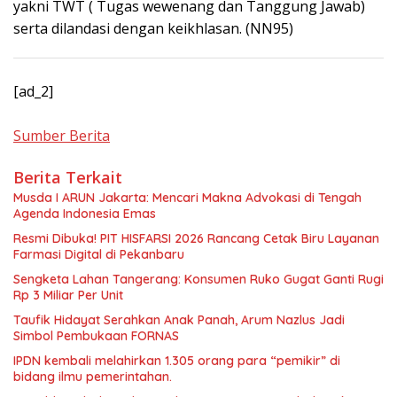
yakni TWT ( Tugas wewenang dan Tanggung Jawab)
serta dilandasi dengan keikhlasan. (NN95)
Continue
[ad_2]
Reading
Sumber Berita
Berita Terkait
Musda I ARUN Jakarta: Mencari Makna Advokasi di Tengah
Agenda Indonesia Emas
Resmi Dibuka! PIT HISFARSI 2026 Rancang Cetak Biru Layanan
Farmasi Digital di Pekanbaru
Sengketa Lahan Tangerang: Konsumen Ruko Gugat Ganti Rugi
Rp 3 Miliar Per Unit
Taufik Hidayat Serahkan Anak Panah, Arum Nazlus Jadi
Simbol Pembukaan FORNAS
IPDN kembali melahirkan 1.305 orang para “pemikir” di
bidang ilmu pemerintahan.