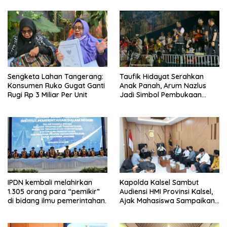
Sengketa Lahan Tangerang:
Taufik Hidayat Serahkan
Konsumen Ruko Gugat Ganti
Anak Panah, Arum Nazlus
Rugi Rp 3 Miliar Per Unit
Jadi Simbol Pembukaan
FORNAS
IPDN kembali melahirkan
Kapolda Kalsel Sambut
1.305 orang para “pemikir”
Audiensi HMI Provinsi Kalsel,
di bidang ilmu pemerintahan.
Ajak Mahasiswa Sampaikan
Aspirasi Secara Damai