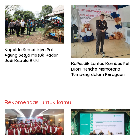
Kapolda Sumut Irjen Pol
Agung Setya Masuk Radar
Jadi Kepala BNN
KaPusdik Lantas Kombes Pol
Djoni Hendra Memotong
Tumpeng dalam Perayaan
Ulang Tahun Bhayangkara
ke-77
Rekomendasi untuk kamu