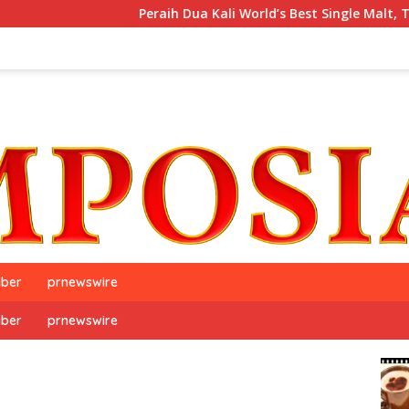
Peraih Dua Kali World’s Best Single Malt, The GlenAllac
iber
prnewswire
iber
prnewswire