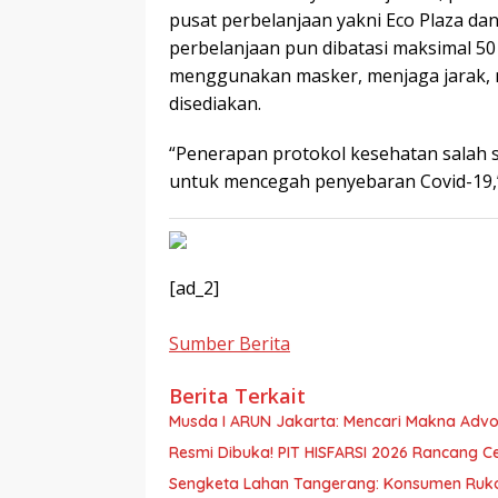
pusat perbelanjaan yakni Eco Plaza da
perbelanjaan pun dibatasi maksimal 50 
menggunakan masker, menjaga jarak, me
disediakan.
“Penerapan protokol kesehatan salah
untuk mencegah penyebaran Covid-19,
Continue
Reading
[ad_2]
Sumber Berita
Berita Terkait
Musda I ARUN Jakarta: Mencari Makna Advo
Resmi Dibuka! PIT HISFARSI 2026 Rancang Ce
Sengketa Lahan Tangerang: Konsumen Ruko G