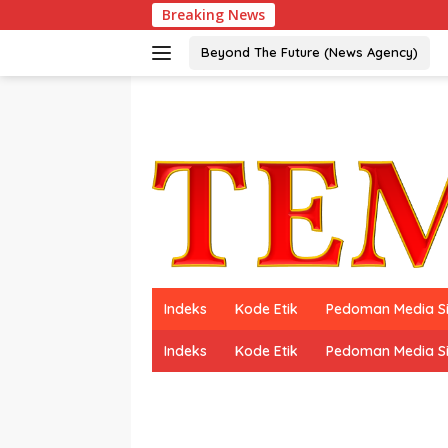
Langsung
Breaking News
ke
konten
Beyond The Future (News Agency)
Indeks
Kode Etik
Pedoman Media S
Indeks
Kode Etik
Pedoman Media S