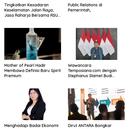
Tingkatkan Kesadaran
Public Relations di
Keselamatan Jalan Raya,
Pemerintah,
Jasa Raharja Bersama RSU
Andhika Gelar Sosialisasi
Keselamatan Transportasi
Komprehensif di Jagakarsa
Mother of Pearl Hadir
Wawancara
Membawa Definisi Baru Spirit
Temposiana.com dengan
Premium
Stephanus Slamet Budi
Raharjo
Menghadapi Badai Ekonomi
Dirut ANTARA Bongkar