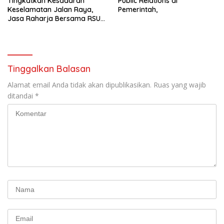
Tingkatkan Kesadaran
Public Relations di
Keselamatan Jalan Raya,
Pemerintah,
Jasa Raharja Bersama RSU
Andhika Gelar Sosialisasi
Keselamatan Transportasi
Komprehensif di Jagakarsa
Tinggalkan Balasan
Alamat email Anda tidak akan dipublikasikan.
Ruas yang wajib
ditandai
*