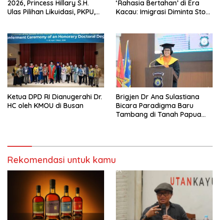
2026, Princess Hillary S.H.
‘Rahasia Bertahan’ di Era
Ulas Pilihan Likuidasi, PKPU,
Kacau: Imigrasi Diminta Stop
atau Pailit
Jadi Humas Pasif!
Ketua DPD RI Dianugerahi Dr.
Brigjen Dr Ana Sulastiana
HC oleh KMOU di Busan
Bicara Paradigma Baru
Tambang di Tanah Papua
Barat
Rekomendasi untuk kamu