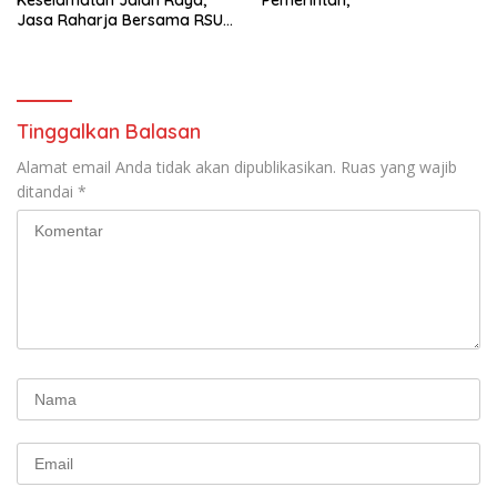
Jasa Raharja Bersama RSU
Andhika Gelar Sosialisasi
Keselamatan Transportasi
Komprehensif di Jagakarsa
Tinggalkan Balasan
Alamat email Anda tidak akan dipublikasikan.
Ruas yang wajib
ditandai
*