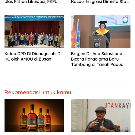
Ulas Pilihan Likuidasi, PKPU,
Kacau: Imigrasi Diminta Stop
atau Pailit
Jadi Humas Pasif!
Ketua DPD RI Dianugerahi Dr.
Brigjen Dr Ana Sulastiana
HC oleh KMOU di Busan
Bicara Paradigma Baru
Tambang di Tanah Papua
Barat
Rekomendasi untuk kamu