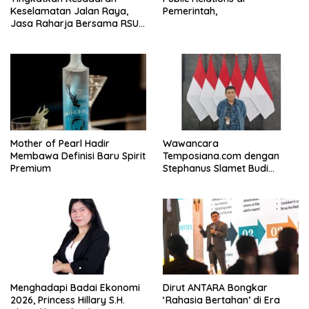
Keselamatan Jalan Raya,
Pemerintah,
Jasa Raharja Bersama RSU
Andhika Gelar Sosialisasi
Keselamatan Transportasi
Komprehensif di Jagakarsa
Mother of Pearl Hadir
Wawancara
Membawa Definisi Baru Spirit
Temposiana.com dengan
Premium
Stephanus Slamet Budi
Raharjo
Menghadapi Badai Ekonomi
Dirut ANTARA Bongkar
2026, Princess Hillary S.H.
‘Rahasia Bertahan’ di Era