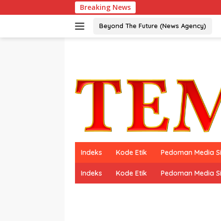
Langsung
Breaking News
ke
konten
Beyond The Future (News Agency)
Indeks
Kode Etik
Pedoman Media S
Indeks
Kode Etik
Pedoman Media S