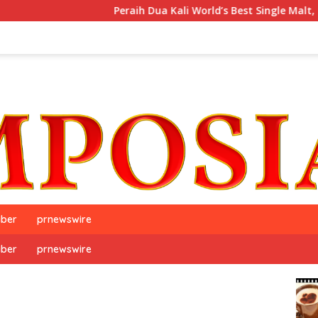
Peraih Dua Kali World’s Best Single Malt, The GlenAllach
iber
prnewswire
iber
prnewswire