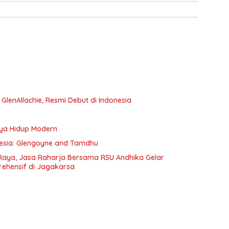
e GlenAllachie, Resmi Debut di Indonesia
aya Hidup Modern
onesia: Glengoyne and Tamdhu
Raya, Jasa Raharja Bersama RSU Andhika Gelar
rehensif di Jagakarsa