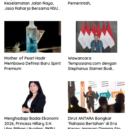
Keselamatan Jalan Raya,
Pemerintah,
Jasa Raharja Bersama RSU
Andhika Gelar Sosialisasi
Keselamatan Transportasi
Komprehensif di Jagakarsa
Mother of Pearl Hadir
Wawancara
Membawa Definisi Baru Spirit
Temposiana.com dengan
Premium
Stephanus Slamet Budi
Raharjo
Menghadapi Badai Ekonomi
Dirut ANTARA Bongkar
2026, Princess Hillary S.H.
‘Rahasia Bertahan’ di Era
Ulas Pilihan Likuidasi, PKPU,
Kacau: Imigrasi Diminta Stop