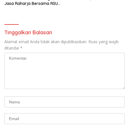
Jasa Raharja Bersama RSU
Andhika Gelar Sosialisasi
Keselamatan Transportasi
Komprehensif di Jagakarsa
Tinggalkan Balasan
Alamat email Anda tidak akan dipublikasikan.
Ruas yang wajib
ditandai
*