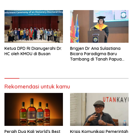
atau Pailit
Jadi Humas Pasif!
Ketua DPD RI Dianugerahi Dr.
Brigjen Dr Ana Sulastiana
HC oleh KMOU di Busan
Bicara Paradigma Baru
Tambang di Tanah Papua
Barat
Rekomendasi untuk kamu
Peraih Dua Kali World’s Best
Krisis Komunikasi Pemerintah