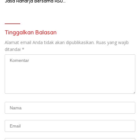
Jasa Raharja Bersama RSU
Andhika Gelar Sosialisasi
Keselamatan Transportasi
Komprehensif di Jagakarsa
Tinggalkan Balasan
Alamat email Anda tidak akan dipublikasikan.
Ruas yang wajib
ditandai
*