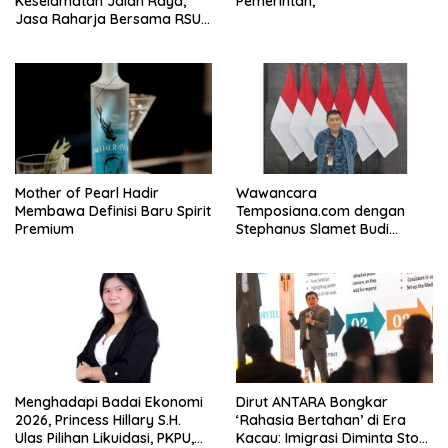
Keselamatan Jalan Raya,
Pemerintah,
Jasa Raharja Bersama RSU
Andhika Gelar Sosialisasi
Keselamatan Transportasi
Komprehensif di Jagakarsa
Mother of Pearl Hadir
Wawancara
Membawa Definisi Baru Spirit
Temposiana.com dengan
Premium
Stephanus Slamet Budi
Raharjo
Menghadapi Badai Ekonomi
Dirut ANTARA Bongkar
2026, Princess Hillary S.H.
‘Rahasia Bertahan’ di Era
Ulas Pilihan Likuidasi, PKPU,
Kacau: Imigrasi Diminta Stop