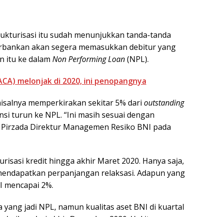
trukturisasi itu sudah menunjukkan tanda-tanda
perbankan akan segera memasukkan debitur yang
n itu ke dalam
Non Performing Loan
(NPL).
ACA) melonjak di 2020, ini penopangnya
isalnya memperkirakan sekitar 5% dari
outstanding
ensi turun ke NPL. “Ini masih sesuai dengan
vid Pirzada Direktur Managemen Resiko BNI pada
urisasi kredit hingga akhir Maret 2020. Hanya saja,
n mendapatkan perpanjangan relaksasi. Adapun yang
 I mencapai 2%.
a yang jadi NPL, namun kualitas aset BNI di kuartal