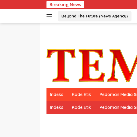
Langsung
Breaking News
ke
konten
Beyond The Future (News Agency)
Indeks
Kode Etik
Pedoman Media S
Indeks
Kode Etik
Pedoman Media S