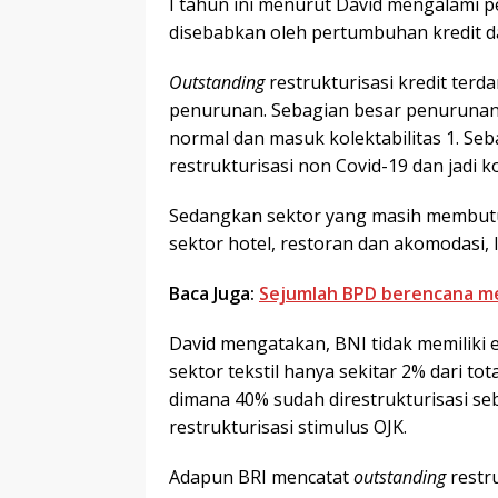
I tahun ini menurut David mengalami pe
disebabkan oleh pertumbuhan kredit d
Outstanding
restrukturisasi kredit ter
penurunan. Sebagian besar penurunan 
normal dan masuk kolektabilitas 1. Se
restrukturisasi non Covid-19 dan jadi ko
Sedangkan sektor yang masih membutuh
sektor hotel, restoran dan akomodasi,
Baca Juga:
Sejumlah BPD berencana mel
David mengatakan, BNI tidak memiliki ek
sektor tekstil hanya sekitar 2% dari to
dimana 40% sudah direstrukturisasi s
restrukturisasi stimulus OJK.
Adapun BRI mencatat
outstanding
restr