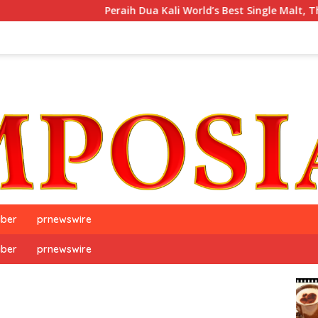
Peraih Dua Kali World’s Best Single Malt, The GlenAllach
iber
prnewswire
iber
prnewswire