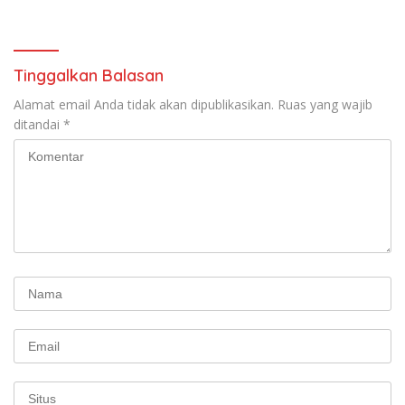
Andhika Gelar Sosialisasi
Keselamatan Transportasi
Komprehensif di Jagakarsa
Tinggalkan Balasan
Alamat email Anda tidak akan dipublikasikan.
Ruas yang wajib
ditandai
*