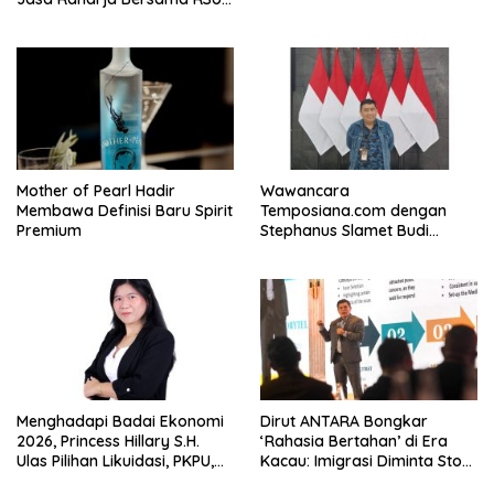
Andhika Gelar Sosialisasi
Keselamatan Transportasi
Komprehensif di Jagakarsa
Mother of Pearl Hadir
Wawancara
Membawa Definisi Baru Spirit
Temposiana.com dengan
Premium
Stephanus Slamet Budi
Raharjo
Menghadapi Badai Ekonomi
Dirut ANTARA Bongkar
2026, Princess Hillary S.H.
‘Rahasia Bertahan’ di Era
Ulas Pilihan Likuidasi, PKPU,
Kacau: Imigrasi Diminta Stop
atau Pailit
Jadi Humas Pasif!