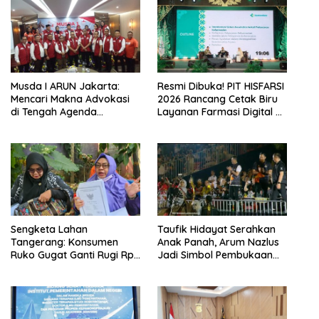
Musda I ARUN Jakarta:
Resmi Dibuka! PIT HISFARSI
Mencari Makna Advokasi
2026 Rancang Cetak Biru
di Tengah Agenda
Layanan Farmasi Digital di
Indonesia Emas
Pekanbaru
Sengketa Lahan
Taufik Hidayat Serahkan
Tangerang: Konsumen
Anak Panah, Arum Nazlus
Ruko Gugat Ganti Rugi Rp
Jadi Simbol Pembukaan
3 Miliar Per Unit
FORNAS