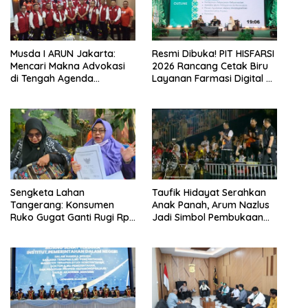
Musda I ARUN Jakarta:
Resmi Dibuka! PIT HISFARSI
Mencari Makna Advokasi
2026 Rancang Cetak Biru
di Tengah Agenda
Layanan Farmasi Digital di
Indonesia Emas
Pekanbaru
Sengketa Lahan
Taufik Hidayat Serahkan
Tangerang: Konsumen
Anak Panah, Arum Nazlus
Ruko Gugat Ganti Rugi Rp
Jadi Simbol Pembukaan
3 Miliar Per Unit
FORNAS