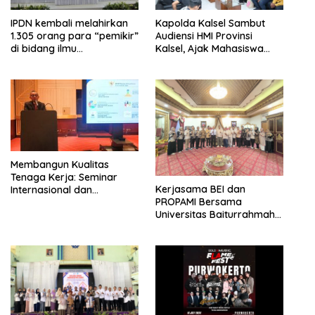
IPDN kembali melahirkan
Kapolda Kalsel Sambut
1.305 orang para “pemikir”
Audiensi HMI Provinsi
di bidang ilmu
Kalsel, Ajak Mahasiswa
pemerintahan.
Sampaikan Aspirasi
Secara Damai
Membangun Kualitas
Tenaga Kerja: Seminar
Kerjasama BEI dan
Internasional dan
PROPAMI Bersama
Sertifikasi Profesi oleh APPI
Universitas Baiturrahmah
di Sektor Pembiayaan
Dorong Pengembangan
Pasar Modal