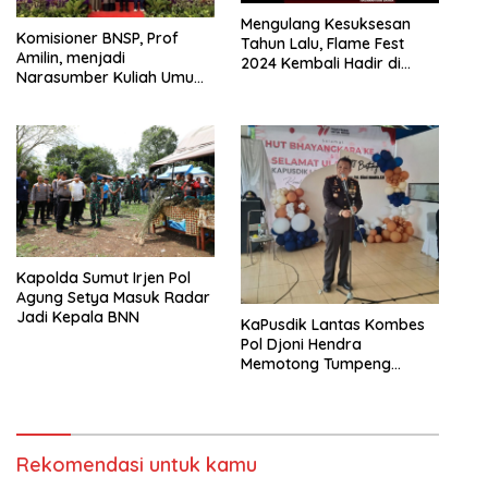
Mengulang Kesuksesan
Komisioner BNSP, Prof
Tahun Lalu, Flame Fest
Amilin, menjadi
2024 Kembali Hadir di
Narasumber Kuliah Umum
Purwokerto
pada FEBI UIN STS Jambi
Kapolda Sumut Irjen Pol
Agung Setya Masuk Radar
Jadi Kepala BNN
KaPusdik Lantas Kombes
Pol Djoni Hendra
Memotong Tumpeng
dalam Perayaan Ulang
Tahun Bhayangkara ke-77
Rekomendasi untuk kamu