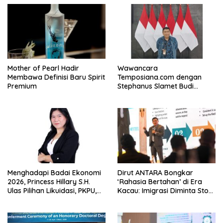
Keselamatan Transportasi
Komprehensif di Jagakarsa
Mother of Pearl Hadir
Wawancara
Membawa Definisi Baru Spirit
Temposiana.com dengan
Premium
Stephanus Slamet Budi
Raharjo
Menghadapi Badai Ekonomi
Dirut ANTARA Bongkar
2026, Princess Hillary S.H.
‘Rahasia Bertahan’ di Era
Ulas Pilihan Likuidasi, PKPU,
Kacau: Imigrasi Diminta Stop
atau Pailit
Jadi Humas Pasif!