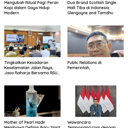
Mengubah Ritual Pagi: Peran
Dua Brand Scottish Single
Kopi dalam Gaya Hidup
Malt Tiba di Indonesia:
Modern
Glengoyne and Tamdhu
Tingkatkan Kesadaran
Public Relations di
Keselamatan Jalan Raya,
Pemerintah,
Jasa Raharja Bersama RSU
Andhika Gelar Sosialisasi
Keselamatan Transportasi
Komprehensif di Jagakarsa
Mother of Pearl Hadir
Wawancara
Membawa Definisi Baru Spirit
Temposiana.com dengan