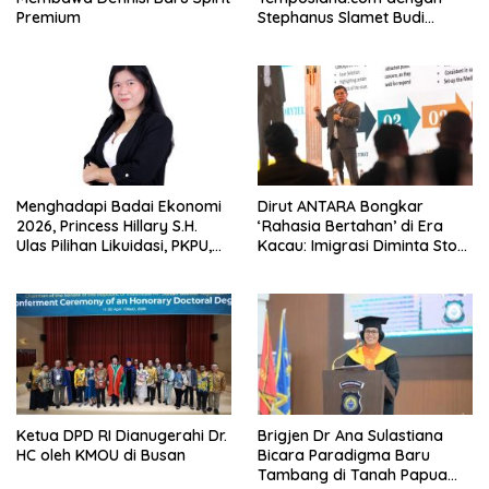
Premium
Stephanus Slamet Budi
Raharjo
Menghadapi Badai Ekonomi
Dirut ANTARA Bongkar
2026, Princess Hillary S.H.
‘Rahasia Bertahan’ di Era
Ulas Pilihan Likuidasi, PKPU,
Kacau: Imigrasi Diminta Stop
atau Pailit
Jadi Humas Pasif!
Ketua DPD RI Dianugerahi Dr.
Brigjen Dr Ana Sulastiana
HC oleh KMOU di Busan
Bicara Paradigma Baru
Tambang di Tanah Papua