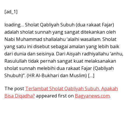
[ad_1]
loading… Sholat Qabliyah Subuh (dua rakaat Fajar)
adalah sholat sunnah yang sangat ditekankan oleh
Nabi Muhammad shallalahu ‘alaihi wasallam. Sholat
yang satu ini disebut sebagai amalan yang lebih baik
dari dunia dan seisinya. Dari Aisyah radhiyallahu ‘anhu,
Rasulullah tidak pernah sangat kuat melaksanakan
sholat sunnah melebihi dua rakaat Fajar (Qabliyah
Shubuh)”. (HR Al-Bukhari dan Muslim) […]
The post
Terlambat Sholat Qabliyah Subuh, Apakah
Bisa Diqadha?
appeared first on
Bagyanews.com
.