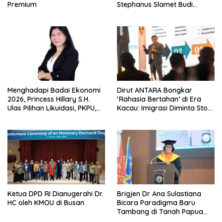
Premium
Stephanus Slamet Budi
Raharjo
Menghadapi Badai Ekonomi
Dirut ANTARA Bongkar
2026, Princess Hillary S.H.
‘Rahasia Bertahan’ di Era
Ulas Pilihan Likuidasi, PKPU,
Kacau: Imigrasi Diminta Stop
atau Pailit
Jadi Humas Pasif!
Ketua DPD RI Dianugerahi Dr.
Brigjen Dr Ana Sulastiana
HC oleh KMOU di Busan
Bicara Paradigma Baru
Tambang di Tanah Papua
Barat