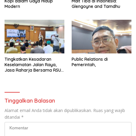
Kopi dalam Gaya Hidup
Malt Tiba di Indonesia:
Modern
Glengoyne and Tamdhu
Tingkatkan Kesadaran
Public Relations di
Keselamatan Jalan Raya,
Pemerintah,
Jasa Raharja Bersama RSU
Andhika Gelar Sosialisasi
Keselamatan Transportasi
Komprehensif di Jagakarsa
Tinggalkan Balasan
Alamat email Anda tidak akan dipublikasikan.
Ruas yang wajib
ditandai
*