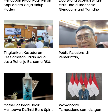
Mengubah Ritual Pagi: Peran
Dua Brand Scottish Single
Kopi dalam Gaya Hidup
Malt Tiba di Indonesia:
Modern
Glengoyne and Tamdhu
Tingkatkan Kesadaran
Public Relations di
Keselamatan Jalan Raya,
Pemerintah,
Jasa Raharja Bersama RSU
Andhika Gelar Sosialisasi
Keselamatan Transportasi
Komprehensif di Jagakarsa
Mother of Pearl Hadir
Wawancara
Membawa Definisi Baru Spirit
Temposiana.com dengan