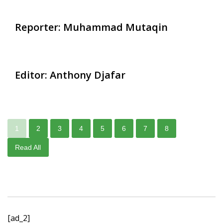
Reporter: Muhammad Mutaqin
Editor: Anthony Djafar
1
2
3
4
5
6
7
8
Read All
[ad_2]