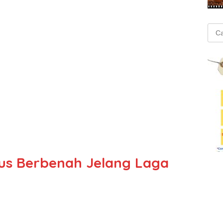
Cari
untu
us Berbenah Jelang Laga