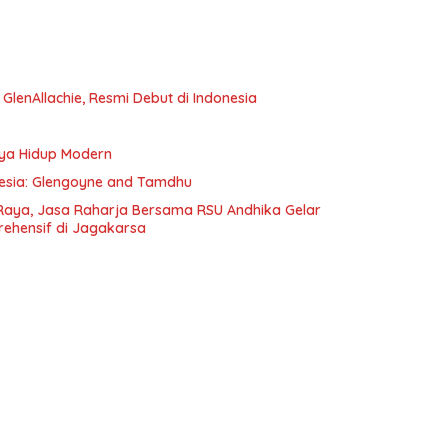
e GlenAllachie, Resmi Debut di Indonesia
aya Hidup Modern
onesia: Glengoyne and Tamdhu
Raya, Jasa Raharja Bersama RSU Andhika Gelar
rehensif di Jagakarsa