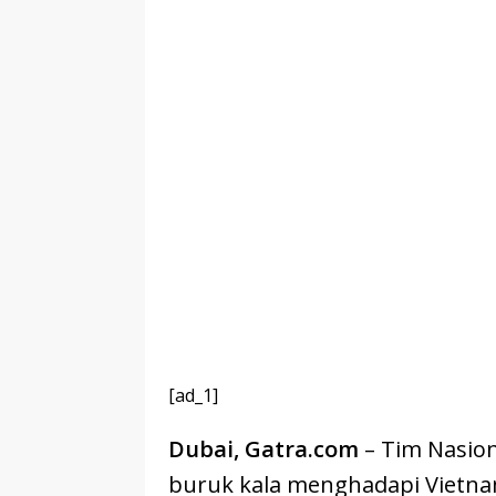
[ad_1]
Dubai, Gatra.com
– Tim Nasion
buruk kala menghadapi Vietna