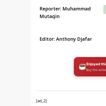
Reporter: Muhammad
Mutaqin
Editor: Anthony Djafar
Enjoyed thi
Buy the write
[ad_2]