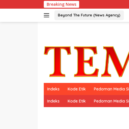
Langsung
Breaking News
ke
konten
Beyond The Future (News Agency)
Indeks
Kode Etik
Pedoman Media S
Indeks
Kode Etik
Pedoman Media S