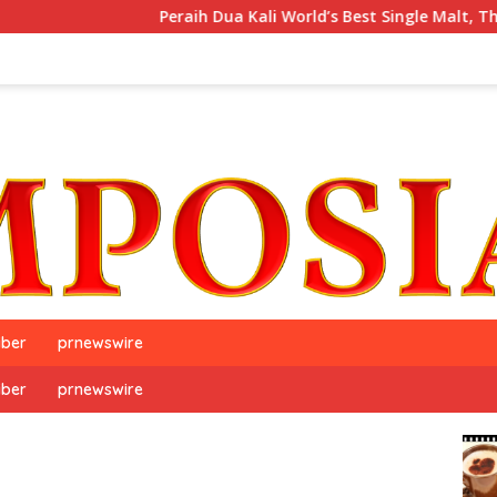
Peraih Dua Kali World’s Best Single Malt, The GlenAllachi
iber
prnewswire
iber
prnewswire