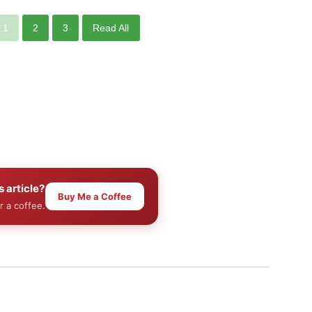
1
2
3
Read All
s article?
Buy Me a Coffee
r a coffee.