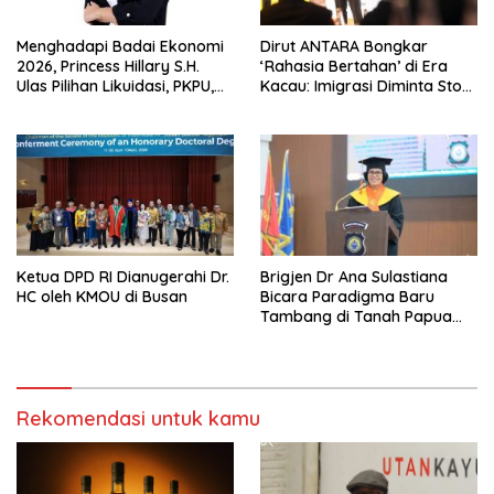
Menghadapi Badai Ekonomi
Dirut ANTARA Bongkar
2026, Princess Hillary S.H.
‘Rahasia Bertahan’ di Era
Ulas Pilihan Likuidasi, PKPU,
Kacau: Imigrasi Diminta Stop
atau Pailit
Jadi Humas Pasif!
Ketua DPD RI Dianugerahi Dr.
Brigjen Dr Ana Sulastiana
HC oleh KMOU di Busan
Bicara Paradigma Baru
Tambang di Tanah Papua
Barat
Rekomendasi untuk kamu