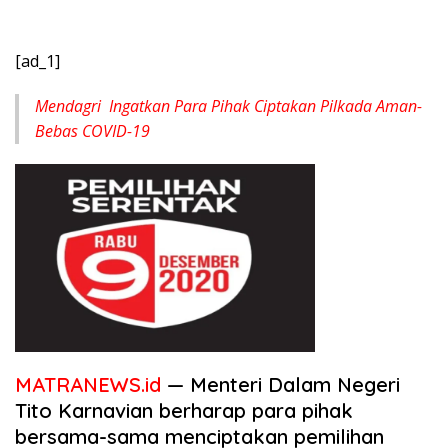
[ad_1]
Mendagri Ingatkan Para Pihak Ciptakan Pilkada Aman-
Bebas COVID-19
MATRANEWS.id
— Menteri Dalam Negeri
Tito Karnavian berharap para pihak
bersama-sama menciptakan pemilihan