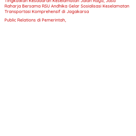
Tingkatkan Kesadaran Keselamatan Jalan Raya, Jasa
Raharja Bersama RSU Andhika Gelar Sosialisasi Keselamatan
Transportasi Komprehensif di Jagakarsa
Public Relations di Pemerintah,