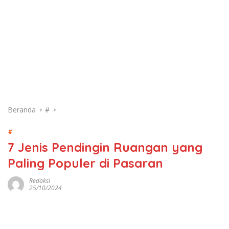
Beranda
#
#
7 Jenis Pendingin Ruangan yang
Paling Populer di Pasaran
Redaksi
25/10/2024