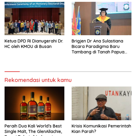
Ketua DPD RI Dianugerahi Dr.
Brigjen Dr Ana Sulastiana
HC oleh KMOU di Busan
Bicara Paradigma Baru
Tambang di Tanah Papua
Barat
Rekomendasi untuk kamu
Peraih Dua Kali World’s Best
Krisis Komunikasi Pemerintah
Single Malt, The GlenAllachie,
Kian Parah?