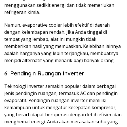
menggunakan sedikit energi dan tidak memerlukan
refrigeran kimia.
Namun, evaporative cooler lebih efektif di daerah
dengan kelembapan rendah. Jika Anda tinggal di
tempat yang lembap, alat ini mungkin tidak
memberikan hasil yang memuaskan. Kelebihan lainnya
adalah harganya yang lebih terjangkau, membuatnya
menjadi alternatif yang menarik bagi banyak orang.
6. Pendingin Ruangan Inverter
Teknologi inverter semakin populer dalam berbagai
jenis pendingin ruangan, termasuk AC dan pendingin
evaporatif. Pendingin ruangan inverter memiliki
kemampuan untuk mengatur kecepatan kompresor,
yang berarti dapat beroperasi dengan lebih efisien dan
menghemat energi. Anda akan merasakan suhu yang