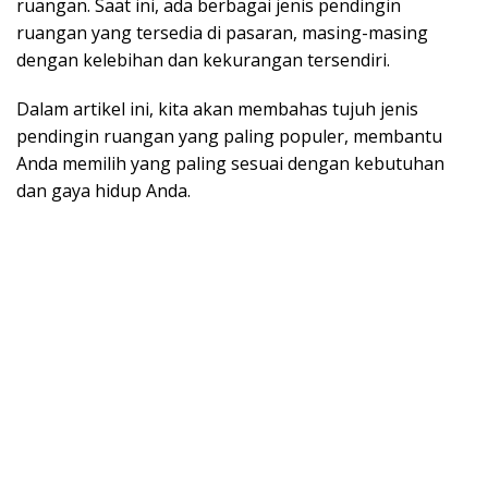
ruangan. Saat ini, ada berbagai jenis pendingin
ruangan yang tersedia di pasaran, masing-masing
dengan kelebihan dan kekurangan tersendiri.
Dalam artikel ini, kita akan membahas tujuh jenis
pendingin ruangan yang paling populer, membantu
Anda memilih yang paling sesuai dengan kebutuhan
dan gaya hidup Anda.