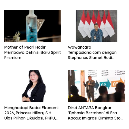
Andhika Gelar Sosialisasi
Keselamatan Transportasi
Komprehensif di Jagakarsa
Mother of Pearl Hadir
Wawancara
Membawa Definisi Baru Spirit
Temposiana.com dengan
Premium
Stephanus Slamet Budi
Raharjo
Menghadapi Badai Ekonomi
Dirut ANTARA Bongkar
2026, Princess Hillary S.H.
‘Rahasia Bertahan’ di Era
Ulas Pilihan Likuidasi, PKPU,
Kacau: Imigrasi Diminta Stop
atau Pailit
Jadi Humas Pasif!