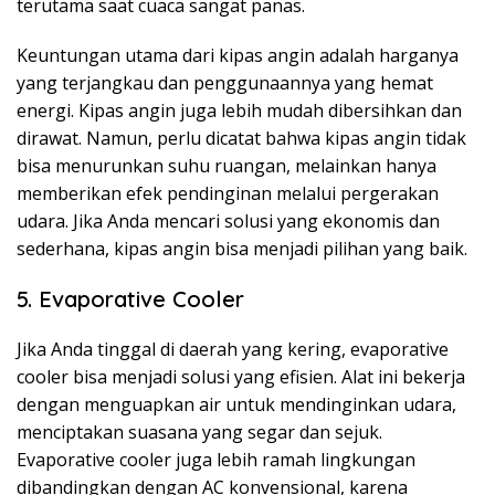
terutama saat cuaca sangat panas.
Keuntungan utama dari kipas angin adalah harganya
yang terjangkau dan penggunaannya yang hemat
energi. Kipas angin juga lebih mudah dibersihkan dan
dirawat. Namun, perlu dicatat bahwa kipas angin tidak
bisa menurunkan suhu ruangan, melainkan hanya
memberikan efek pendinginan melalui pergerakan
udara. Jika Anda mencari solusi yang ekonomis dan
sederhana, kipas angin bisa menjadi pilihan yang baik.
5. Evaporative Cooler
Jika Anda tinggal di daerah yang kering, evaporative
cooler bisa menjadi solusi yang efisien. Alat ini bekerja
dengan menguapkan air untuk mendinginkan udara,
menciptakan suasana yang segar dan sejuk.
Evaporative cooler juga lebih ramah lingkungan
dibandingkan dengan AC konvensional, karena