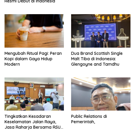
Resmi Debut di Indonesia
Mengubah Ritual Pagi: Peran
Dua Brand Scottish Single
Kopi dalam Gaya Hidup
Malt Tiba di Indonesia:
Modern
Glengoyne and Tamdhu
Tingkatkan Kesadaran
Public Relations di
Keselamatan Jalan Raya,
Pemerintah,
Jasa Raharja Bersama RSU
Andhika Gelar Sosialisasi