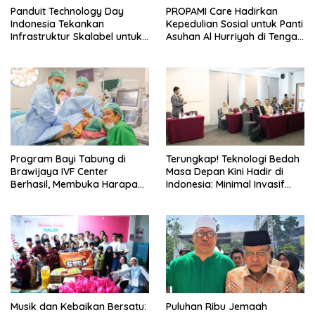
Panduit Technology Day
PROPAMI Care Hadirkan
Indonesia Tekankan
Kepedulian Sosial untuk Panti
Infrastruktur Skalabel untuk
Asuhan Al Hurriyah di Tengah
Lonjakan AI
Pemulihan
Program Bayi Tabung di
Terungkap! Teknologi Bedah
Brawijaya IVF Center
Masa Depan Kini Hadir di
Berhasil, Membuka Harapan
Indonesia: Minimal Invasif
Baru untuk Pasangan di
dan Hasil Sempurna, Apa
Indonesia yang
Rahasianya?
Menginginkan Anak
Musik dan Kebaikan Bersatu:
Puluhan Ribu Jemaah