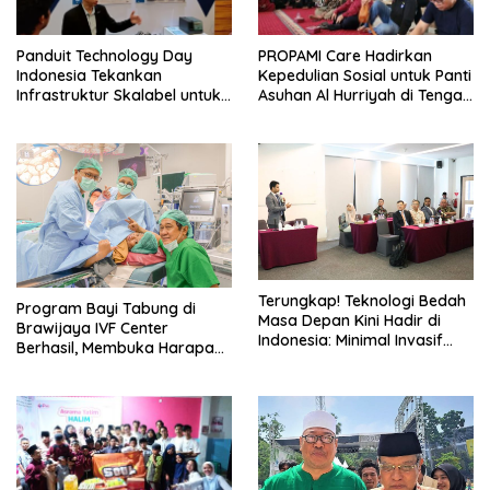
Panduit Technology Day
PROPAMI Care Hadirkan
Indonesia Tekankan
Kepedulian Sosial untuk Panti
Infrastruktur Skalabel untuk
Asuhan Al Hurriyah di Tengah
Lonjakan AI
Pemulihan
Terungkap! Teknologi Bedah
Program Bayi Tabung di
Masa Depan Kini Hadir di
Brawijaya IVF Center
Indonesia: Minimal Invasif
Berhasil, Membuka Harapan
dan Hasil Sempurna, Apa
Baru untuk Pasangan di
Rahasianya?
Indonesia yang
Menginginkan Anak