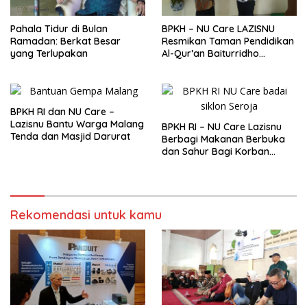
Pahala Tidur di Bulan
BPKH – NU Care LAZISNU
Ramadan: Berkat Besar
Resmikan Taman Pendidikan
yang Terlupakan
Al-Qur’an Baiturridho
Cibinong, Sebagai Wujud
Peningkatan Kemajuan
Pendidikan dan Dakwah
BPKH RI dan NU Care –
Lazisnu Bantu Warga Malang
BPKH RI – NU Care Lazisnu
Tenda dan Masjid Darurat
Berbagi Makanan Berbuka
dan Sahur Bagi Korban
Badai Siklon Seroja di NTT
Rekomendasi untuk kamu