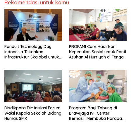
Rekomendasi untuk kamu
Panduit Technology Day
PROPAMI Care Hadirkan
Indonesia Tekankan
Kepedulian Sosial untuk Panti
Infrastruktur Skalabel untuk
Asuhan Al Hurriyah di Tengah
Lonjakan AI
Pemulihan
Disdikpora DIY Inisiasi Forum
Program Bayi Tabung di
Wakil Kepala Sekolah Bidang
Brawijaya IVF Center
Humas SMK
Berhasil, Membuka Harapan
Baru untuk Pasangan di
Indonesia yang