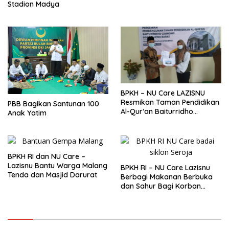
Stadion Madya
BPKH – NU Care LAZISNU
Resmikan Taman Pendidikan
PBB Bagikan Santunan 100
Al-Qur’an Baiturridho
Anak Yatim
Cibinong, Sebagai Wujud
Peningkatan Kemajuan
Pendidikan dan Dakwah
BPKH RI dan NU Care –
Lazisnu Bantu Warga Malang
BPKH RI – NU Care Lazisnu
Tenda dan Masjid Darurat
Berbagi Makanan Berbuka
dan Sahur Bagi Korban
Badai Siklon Seroja di NTT