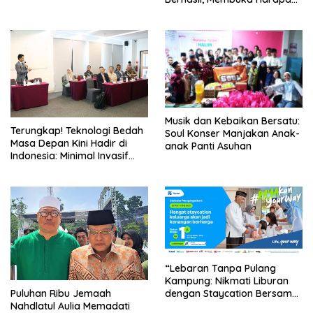
Baru untuk Pasangan di
Indonesia yang
Menginginkan Anak
Musik dan Kebaikan Bersatu:
Terungkap! Teknologi Bedah
Soul Konser Manjakan Anak-
Masa Depan Kini Hadir di
anak Panti Asuhan
Indonesia: Minimal Invasif
dan Hasil Sempurna, Apa
Rahasianya?
“Lebaran Tanpa Pulang
Kampung: Nikmati Liburan
dengan Staycation Bersama
Puluhan Ribu Jemaah
Keluarga!”
Nahdlatul Aulia Memadati