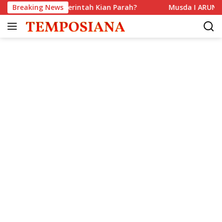
Langsung
Komunikasi Pemerintah Kian Parah?
Breaking News
Musda I ARUN Jakar
ke
konten