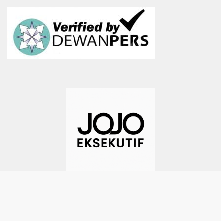
TEMPOSIANA -- BEYOND THE FUTURE | 0816-1945-288